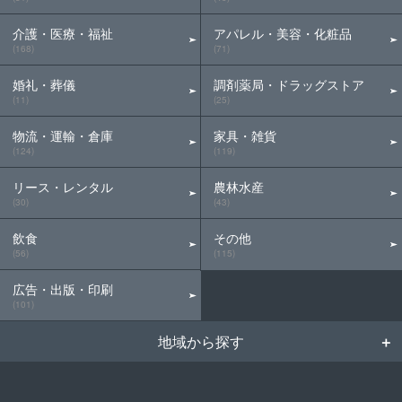
介護・医療・福祉
アパレル・美容・化粧品
(168)
(71)
婚礼・葬儀
調剤薬局・ドラッグストア
(11)
(25)
物流・運輸・倉庫
家具・雑貨
(124)
(119)
リース・レンタル
農林水産
(30)
(43)
飲食
その他
(56)
(115)
広告・出版・印刷
(101)
地域から探す