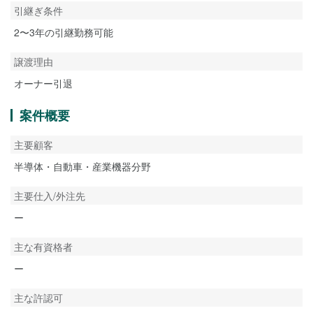
引継ぎ条件
2〜3年の引継勤務可能
譲渡理由
オーナー引退
案件概要
主要顧客
半導体・自動車・産業機器分野
主要仕入/外注先
ー
主な有資格者
ー
主な許認可