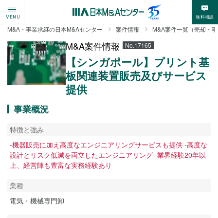
無料相談
MENU
M&A・事業承継の日本M&Aセンター
案件情報
M&A案件一覧（売却・
M&A案件情報
No.17165
【シンガポール】プリント基
板関連装置販売及びサービス
提供
事業概況
特徴と強み
-機器販売に加え高度なエンジニアリングサービスも提供 -高度な
設計とリスク低減を両立したエンジニアリング -業界経験20年以
上、経営陣も豊富な実務経験あり
業種
電気・機械専門卸