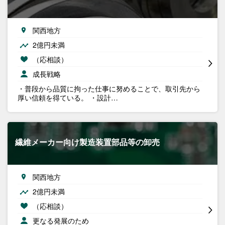
関西地方
2億円未満
（応相談）
成長戦略
・普段から品質に拘った仕事に努めることで、取引先から
厚い信頼を得ている。 ・設計…
繊維メーカー向け製造装置部品等の卸売
関西地方
2億円未満
（応相談）
更なる発展のため