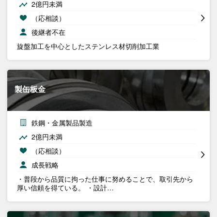
2億円未満
（応相談）
後継者不在
旋盤加工を中心としたステンレス材切削加工業
製缶板金
鉄鋼・金属製品製造
2億円未満
（応相談）
成長戦略
・普段から品質に拘った仕事に努めることで、取引先から
厚い信頼を得ている。 ・設計…