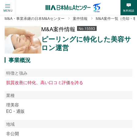
無料相談
MENU
M&A・事業承継の日本M&Aセンター
案件情報
M&A案件一覧（売却・
M&A案件情報
No.15593
ピーリングに特化した美容サ
ロン運営
事業概況
特徴と強み
肌質改善に特化、高い口コミ評価を誇る
業種
理美容
EC・通販
地域
非公開