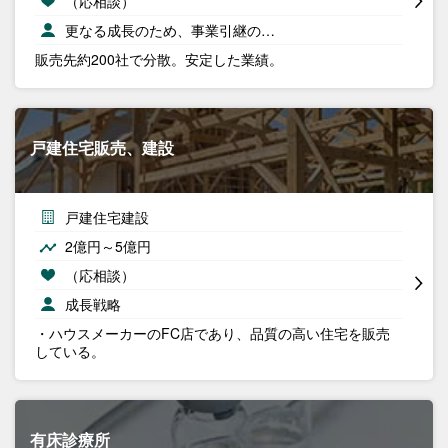
（応相談）
更なる成長のため、事業引継の…
販売先約200社で分散。安定した業績。
戸建住宅販売、建設
戸建住宅建設
2億円～5億円
（応相談）
成長戦略
・ハウスメーカーのFC店であり、品質の高い住宅を販売
している。
有床診療所