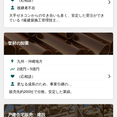
後継者不在
大手ゼネコンからの引き合いも多く、安定した受注ができ
ている 1級建築施工管理技士…
管材の卸業
九州・沖縄地方
2億円～5億円
（応相談）
更なる成長のため、事業引継の…
販売先約200社で分散。安定した業績。
戸建住宅販売、建設