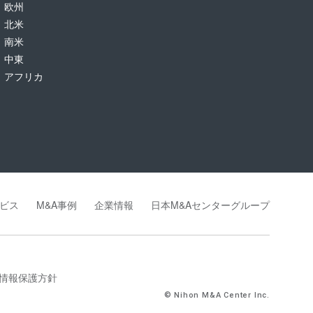
欧州
北米
南米
中東
アフリカ
ビス
M&A事例
企業情報
日本M&Aセンターグループ
情報保護方針
© Nihon M&A Center Inc.