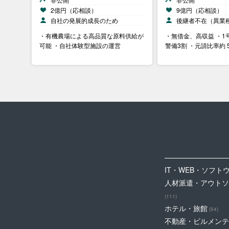
2億円（応相談）
9億円（応相談）
自社の発展的成長のため
後継者不在（異業
・有機農場による高品質な原料供給が
・無借金、高収益 ・1
可能 ・自社体験型施設の運営
警備3割 ・元請比率約 
IT・WEB・ソフト
人材派遣・アウトソ
(111)
ホテル・旅館
(54)
不動産・ビルメンテ