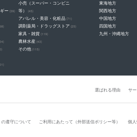
小売（スーパー・コンビニ
東海地方
ギー
等）
関西地方
(39)
(45)
アパレル・美容・化粧品
中国地方
(71)
調剤薬局・ドラッグストア
四国地方
68)
(25)
家具・雑貨
九州・沖縄地方
(119)
農林水産
24)
(43)
その他
0)
(115)
01)
選ばれる理由
サー
」の遵守について
ご利用にあたって（外部送信ポリシー等）
個人
は