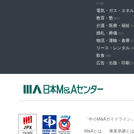
(115)
電気・ガス・エネル
教育・塾
(31)
介護・医療・福祉
(1
婚礼・葬儀
(11)
物流・運輸・倉庫
(1
リース・レンタル
(3
飲食
(56)
広告・出版・印刷
(1
「中小M&Aガイドライン
M&Aとは
事業承継と