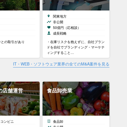
関東地方
非公開
）
50億円（応相談）
成長戦略
件との取引があり
・在庫リスクを抱えずに、自社ブラン
ドを自社でブランディング・マーケテ
ィングすること…
IT・WEB・ソフトウェア業界の全てのM&A案件を見る
の店舗運営
食品卸売業
・コンビニ
食品卸
非公開