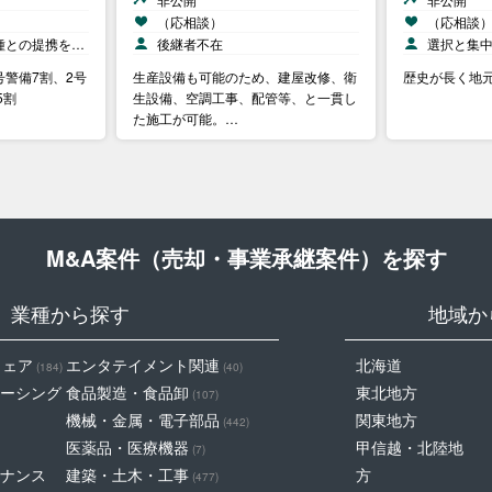
（応相談）
（応相談
種との提携を…
後継者不在
選択と集
号警備7割、2号
生産設備も可能のため、建屋改修、衛
歴史が長く地
5割
生設備、空調工事、配管等、と一貫し
た施工が可能。…
M&A案件（売却・事業承継案件）を探す
業種から探す
地域か
ウェア
エンタテイメント関連
北海道
(184)
(40)
ーシング
食品製造・食品卸
東北地方
(107)
機械・金属・電子部品
関東地方
(442)
医薬品・医療機器
甲信越・北陸地
(7)
ナンス
建築・土木・工事
方
(477)