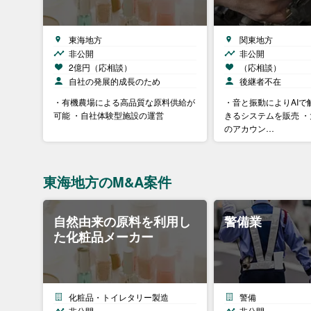
東海地方
関東地方
非公開
非公開
2億円（応相談）
（応相談）
自社の発展的成長のため
後継者不在
・有機農場による高品質な原料供給が
・音と振動によりAIで
可能 ・自社体験型施設の運営
きるシステムを販売 
のアカウン…
東海地方のM&A案件
自然由来の原料を利用し
警備業
た化粧品メーカー
化粧品・トイレタリー製造
警備
非公開
非公開