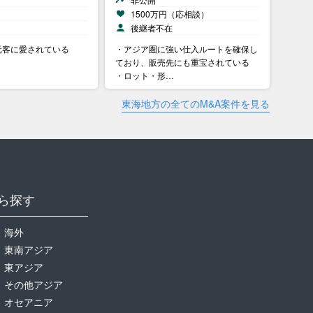
）
1500万円（応相談）
中
後継者不在
元客に愛されている
・アジア圏に強い仕入ルートを確保し
ており、販売先にも重宝されている
・ロット・形…
東海地方の全てのM&A案件を見る
ら探す
海外
東南アジア
東アジア
その他アジア
オセアニア