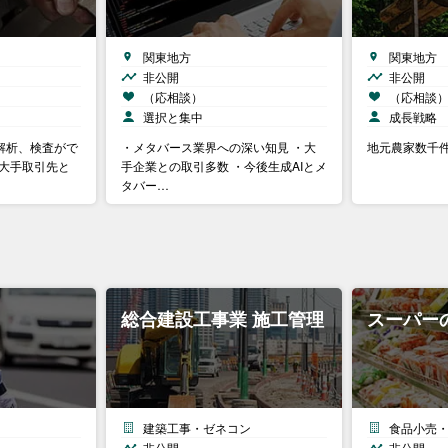
関東地方
関東地方
非公開
非公開
（応相談）
（応相談
選択と集中
成長戦略
解析、検査がで
・メタバース業界への深い知見 ・大
地元農家数千
・大手取引先と
手企業との取引多数 ・今後生成AIとメ
タバー…
総合建設工事業 施工管理
スーパー
建築工事・ゼネコン
食品小売
非公開
非公開