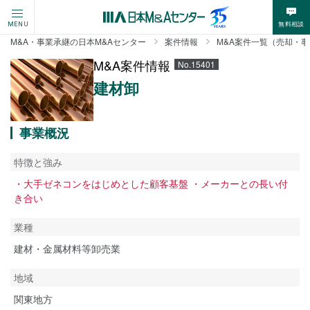
無料相談
MENU
M&A・事業承継の日本M&Aセンター
案件情報
M&A案件一覧（売却・
M&A案件情報
No.15401
建材卸
事業概況
特徴と強み
・大手ゼネコンをはじめとした顧客基盤 ・メーカーとの長い付
き合い
業種
建材・金属材料等卸売業
地域
関東地方