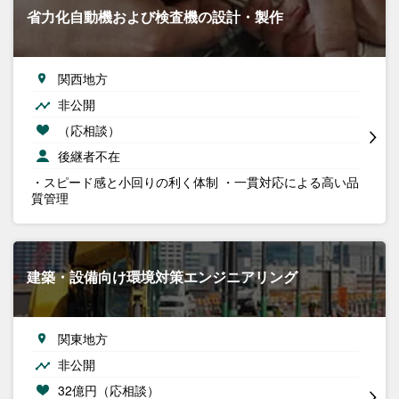
省力化自動機および検査機の設計・製作
関西地方
非公開
（応相談）
後継者不在
・スピード感と小回りの利く体制 ・一貫対応による高い品
質管理
建築・設備向け環境対策エンジニアリング
関東地方
非公開
32億円（応相談）