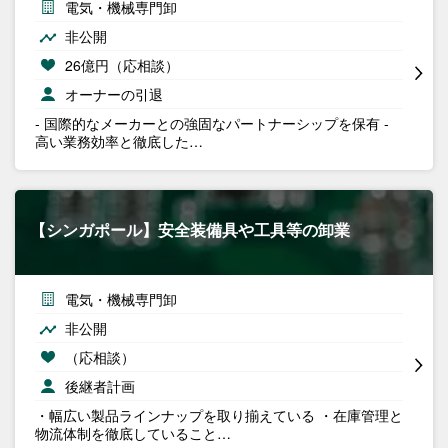
電気・機械専門卸
非公開
26億円（応相談）
オーナーの引退
- 国際的なメーカーとの強固なパートナーシップを保有 -
高い業務効率と徹底した…
【シンガポール】安全装備具や工具等の卸業
電気・機械専門卸
非公開
（応相談）
後継者計画
・幅広い製品ラインナップを取り揃えている ・在庫管理と
物流体制を徹底していること…