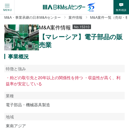
無料相談
MENU
M&A・事業承継の日本M&Aセンター
案件情報
M&A案件一覧（売却・
M&A案件情報
No.15310
【マレーシア】電子部品の販
売業
事業概況
特徴と強み
・殆どの取引先と20年以上の関係性を持つ ・収益性が高く、利
益率が安定している
業種
電子部品・機械器具製造
地域
東南アジア