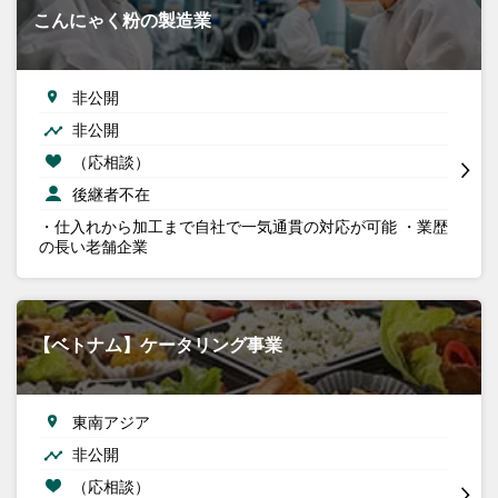
こんにゃく粉の製造業
非公開
非公開
（応相談）
後継者不在
・仕入れから加工まで自社で一気通貫の対応が可能 ・業歴
の長い老舗企業
【ベトナム】ケータリング事業
東南アジア
非公開
（応相談）