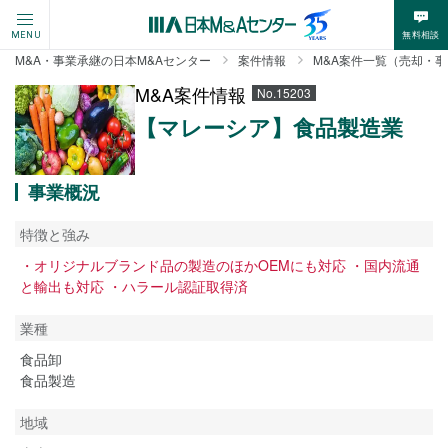
無料相談
MENU
M&A・事業承継の日本M&Aセンター
案件情報
M&A案件一覧（売却・
M&A案件情報
No.15203
【マレーシア】食品製造業
事業概況
特徴と強み
・オリジナルブランド品の製造のほかOEMにも対応 ・国内流通
と輸出も対応 ・ハラール認証取得済
業種
食品卸
食品製造
地域