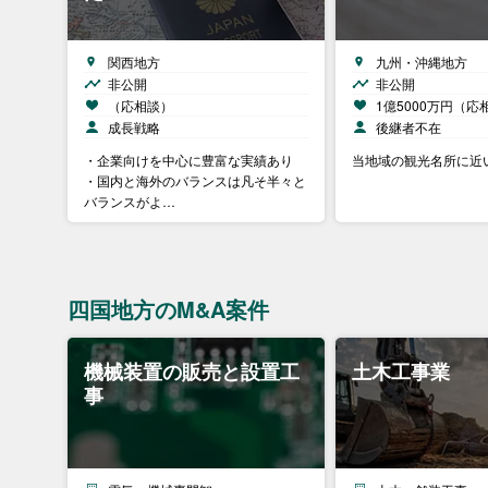
関西地方
九州・沖縄地方
非公開
非公開
（応相談）
1億5000万円（応
成長戦略
後継者不在
・企業向けを中心に豊富な実績あり
当地域の観光名所に近
・国内と海外のバランスは凡そ半々と
バランスがよ…
四国地方のM&A案件
機械装置の販売と設置工
土木工事業
事