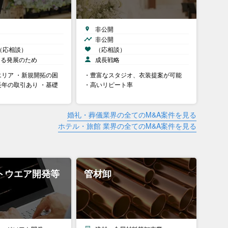
非公開
非公開
円（応相談）
（応相談）
なる発展のため
成長戦略
リア ・新規開拓の困
・豊富なスタジオ、衣装提案が可能
年の取引あり ・基礎
・高いリピート率
婚礼・葬儀業界の全てのM&A案件を見る
ホテル・旅館 業界の全てのM&A案件を見る
トウエア開発等
管材卸