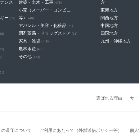
ナンス
建築・土木・工事
方
(475)
小売（スーパー・コンビニ
東海地方
ギー
等）
関西地方
(39)
(46)
アパレル・美容・化粧品
中国地方
(71)
調剤薬局・ドラッグストア
四国地方
68)
(25)
家具・雑貨
九州・沖縄地方
(119)
農林水産
25)
(43)
その他
0)
(114)
01)
選ばれる理由
サー
」の遵守について
ご利用にあたって（外部送信ポリシー等）
個人