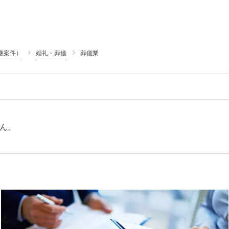
継案件）
婚礼・葬儀
葬儀業
ん。