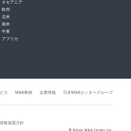
オセアニア
欧州
北米
南米
中東
アフリカ
ビス
M&A事例
企業情報
日本M&Aセンターグループ
情報保護方針
© Nihon M&A Center Inc.