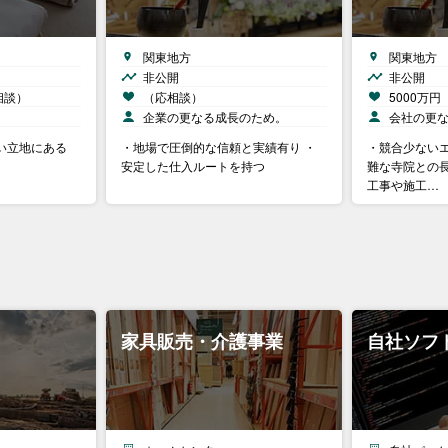
関東地方
関東地方
非公開
非公開
相談）
（応相談）
5000万
企業の更なる成長のため。
会社の更
い立地にある
・地場で圧倒的な信頼と実績有り ・
・競合少ないエ
安定した仕入ルートを持つ
難な寺院との長
工事や施工…
家具販売・介護事業
自社ソフ