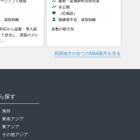
ケージソフト開発
建材・金属材料等卸売業
非公開
）
（応相談）
在、成長戦略
後継者不在、成長戦略
客対応から提案・導入後
多数の取引先
して担当し、課題のズレ
客…
四国地方の全てのM&A案件を見る
ら探す
海外
東南アジア
東アジア
その他アジア