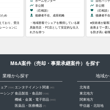
ホームセンター
自社パッ
非公開
非公開
（応相談）
（応相談
のため
後継者不在、成長戦略
後継者不
えており、受注
・地域密着でシェアを獲得している家
●技術者が顧
ペレーションに
具販売店 ・FC店として安定的な仕入
改善まで一貫
れ力を持つ
を防ぎ高い顧
M&A案件（売却・事業承継案件）を探す
業種から探す
地域か
ウェア
エンタテイメント関連
北海道
(184)
(40)
ーシング
食品製造・食品卸
東北地方
(106)
機械・金属・電子部品
関東地方
(440)
医薬品・医療機器
甲信越・北陸地
(7)