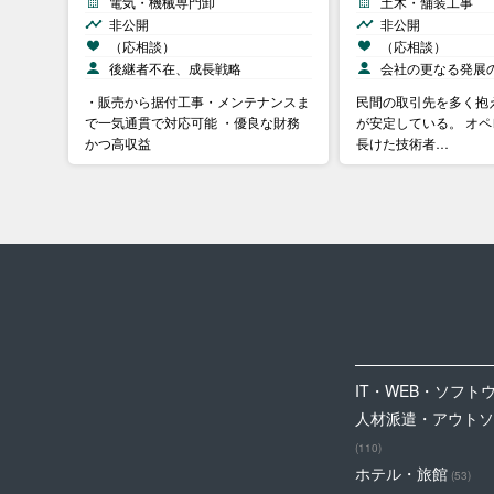
電気・機械専門卸
土木・舗装工事
非公開
非公開
（応相談）
（応相談）
後継者不在、成長戦略
会社の更なる発展
・販売から据付工事・メンテナンスま
民間の取引先を多く抱
で一気通貫で対応可能 ・優良な財務
が安定している。 オ
かつ高収益
長けた技術者…
IT・WEB・ソフト
人材派遣・アウトソ
(110)
ホテル・旅館
(53)