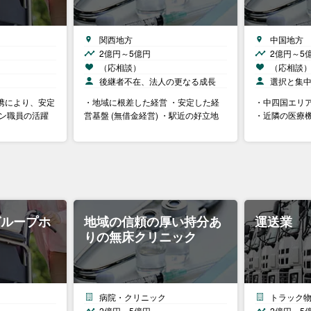
関西地方
中国地方
2億円～5億円
2億円～5
（応相談）
（応相談
後継者不在、法人の更なる成長
選択と集
携により、安定
・地域に根差した経営 ・安定した経
・中四国エリア
ラン職員の活躍
営基盤 (無借金経営) ・駅近の好立地
・近隣の医療
グループホ
地域の信頼の厚い持分あ
運送業
りの無床クリニック
病院・クリニック
トラック
2億円～5億円
2億円～5