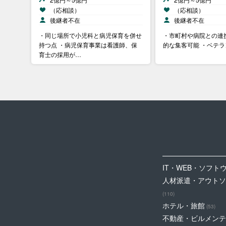
（応相談）
（応相談）
後継者不在
後継者不在
・同じ場所で小児科と病児保育を併せ
・市町村や病院との連
持つ点 ・病児保育事業は看護師、保
的な集客可能 ・ベテ
育士の採用が…
IT・WEB・ソフト
人材派遣・アウトソ
(110)
ホテル・旅館
(53)
不動産・ビルメンテ