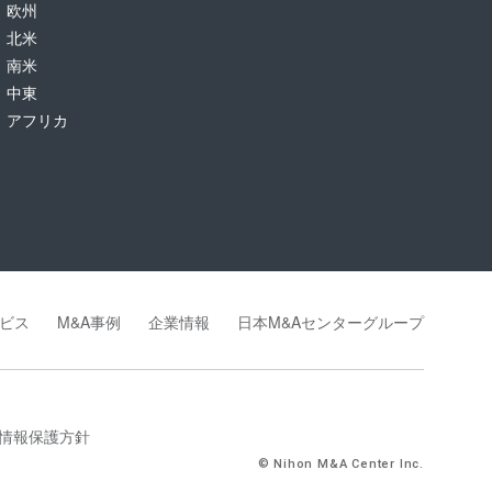
欧州
北米
南米
中東
アフリカ
ビス
M&A事例
企業情報
日本M&Aセンターグループ
情報保護方針
© Nihon M&A Center Inc.