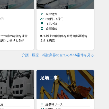
四国地方
億円
2億円～5億円
）
（応相談）
中
成長戦略
で50床の老健を運営
90%以上の稼働率を維持 地域医療を
機関との連携も良好
支える病院
介護・医療・福祉業界の全てのM&A案件を見る
足場工事
物流
建機等リース
億円
2億円～5億円