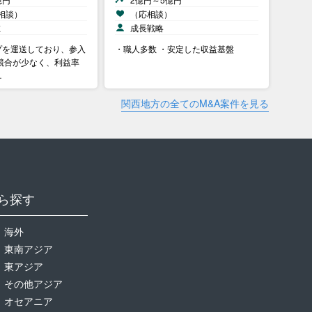
相談）
（応相談）
在
成長戦略
プを運送しており、参入
・職人多数 ・安定した収益基盤
競合が少なく、利益率
…
関西地方の全てのM&A案件を見る
ら探す
海外
東南アジア
東アジア
その他アジア
オセアニア