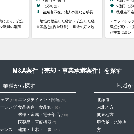
（応相談）
2億円（応
後継者不在、法人の更なる成長
後継者不
携により、安定
・地域に根差した経営 ・安定した経
・ウッドチッ
ラン職員の活躍
営基盤 (無借金経営) ・駅近の好立地
障壁が高い ・
が非常に高い
M&A案件（売却・事業承継案件）を探す
業種から探す
地域か
ウェア
エンタテイメント関連
北海道
(184)
(40)
ーシング
食品製造・食品卸
東北地方
(106)
機械・金属・電子部品
関東地方
(440)
医薬品・医療機器
甲信越・北陸地
(7)
ナンス
建築・土木・工事
方
(475)