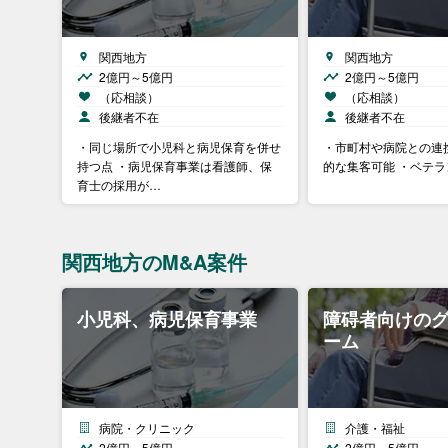
関西地方
関西地方
2億円～5億円
2億円～5億円
（応相談）
（応相談）
後継者不在
後継者不在
・同じ場所で小児科と病児保育を併せ
・市町村や病院との連
持つ点 ・病児保育事業は看護師、保
的な集客可能 ・ベテ
育士の採用が…
関西地方のM&A案件
小児科、病児保育事業
障碍者向けの
ーム
病院・クリニック
介護・福祉
2億円～5億円
2億円～5億円