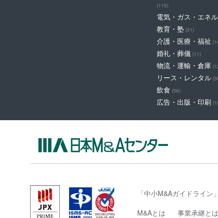
(115)
電気・ガス・エネル
教育・塾
(31)
介護・医療・福祉
(1
婚礼・葬儀
(11)
物流・運輸・倉庫
(1
リース・レンタル
(3
飲食
(56)
広告・出版・印刷
(1
「中小M&Aガイドライン
M&Aとは
事業承継と