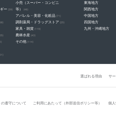
小売（スーパー・コンビニ
東海地方
ギー
等）
関西地方
(39)
(46)
アパレル・美容・化粧品
中国地方
(71)
調剤薬局・ドラッグストア
四国地方
68)
(25)
家具・雑貨
九州・沖縄地方
(119)
農林水産
25)
(43)
その他
0)
(114)
01)
選ばれる理由
サー
」の遵守について
ご利用にあたって（外部送信ポリシー等）
個人
は