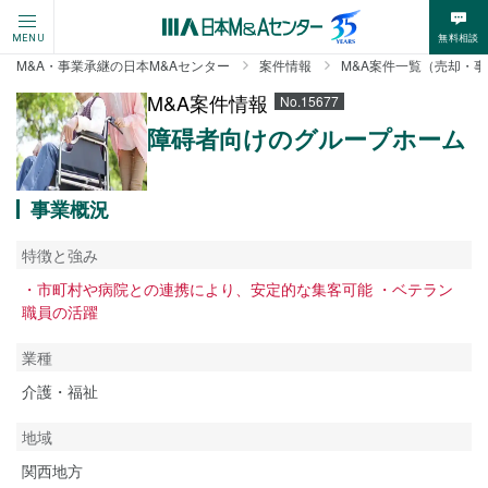
無料相談
MENU
M&A・事業承継の日本M&Aセンター
案件情報
M&A案件一覧（売却・
M&A案件情報
No.15677
障碍者向けのグループホーム
事業概況
特徴と強み
・市町村や病院との連携により、安定的な集客可能 ・ベテラン
職員の活躍
業種
介護・福祉
地域
関西地方