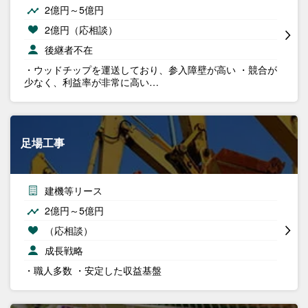
2億円～5億円
2億円（応相談）
後継者不在
・ウッドチップを運送しており、参入障壁が高い ・競合が
少なく、利益率が非常に高い…
足場工事
建機等リース
2億円～5億円
（応相談）
成長戦略
・職人多数 ・安定した収益基盤