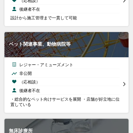
（応相談）
後継者不在
設計から施工管理まで一貫して可能
ペット関連事業、動物病院等
レジャー・アミューズメント
非公開
（応相談）
後継者不在
・総合的なペット向けサービスを展開 ・店舗が好立地に位
置している
無床診療所