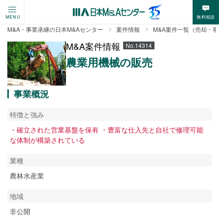
無料相談
MENU
M&A・事業承継の日本M&Aセンター
案件情報
M&A案件一覧（売却・
M&A案件情報
No.14314
農業用機械の販売
事業概況
特徴と強み
・確立された営業基盤を保有 ・豊富な仕入先と自社で修理可能
な体制が構築されている
業種
農林水産業
地域
非公開