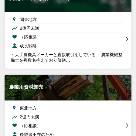
関東地方
2億円未満
（応相談）
成長戦略
・大手農機具メーカーと直接取引をしている ・農業機械整
備士を複数名抱えており修繕…
農業用資材卸売
東北地方
2億円未満
（応相談）
後継者不在のため