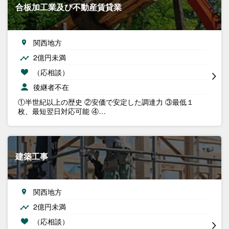
合板加工業及び不動産賃貸業
関西地方
2億円未満
（応相談）
後継者不在
①半世紀以上の歴史 ②安価で安定した調達力 ③最低１
枚、最短翌日対応可能 ④…
建築工事
関西地方
2億円未満
（応相談）