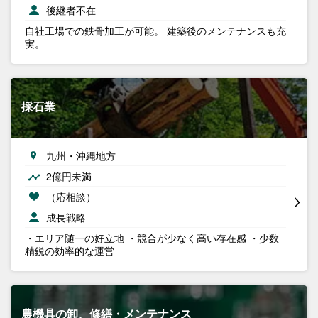
後継者不在
自社工場での鉄骨加工が可能。 建築後のメンテナンスも充
実。
採石業
九州・沖縄地方
2億円未満
（応相談）
成長戦略
・エリア随一の好立地 ・競合が少なく高い存在感 ・少数
精鋭の効率的な運営
農機具の卸、修繕・メンテナンス