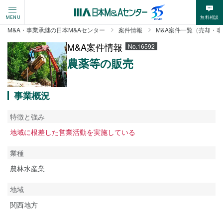
無料相談
MENU
M&A・事業承継の日本M&Aセンター
案件情報
M&A案件一覧（売却・
M&A案件情報
No.16592
農薬等の販売
事業概況
特徴と強み
地域に根差した営業活動を実施している
業種
農林水産業
地域
関西地方