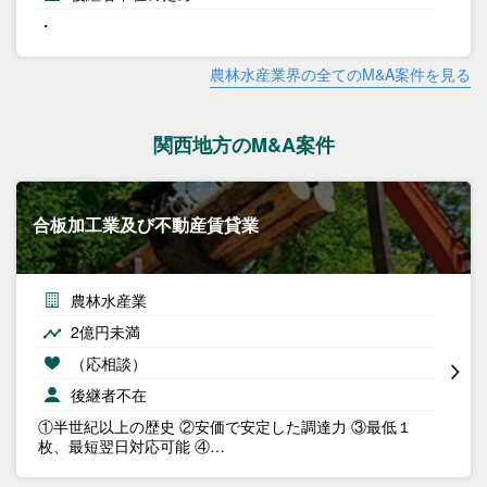
・
農林水産業界の全てのM&A案件を見る
関西地方のM&A案件
合板加工業及び不動産賃貸業
農林水産業
2億円未満
（応相談）
後継者不在
①半世紀以上の歴史 ②安価で安定した調達力 ③最低１
枚、最短翌日対応可能 ④…