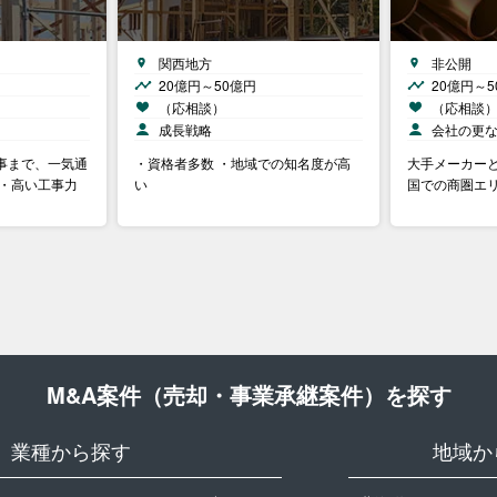
関西地方
非公開
20億円～50億円
20億円～5
（応相談）
（応相談
成長戦略
会社の更
事まで、一気通
・資格者多数 ・地域での知名度が高
大手メーカーと
 ・高い工事力
い
国での商圏エ
M&A案件（売却・事業承継案件）を探す
業種から探す
地域か