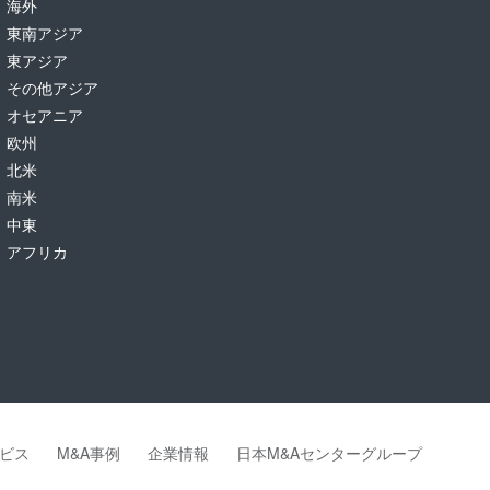
海外
東南アジア
東アジア
その他アジア
オセアニア
欧州
北米
南米
中東
アフリカ
ビス
M&A事例
企業情報
日本M&Aセンターグループ