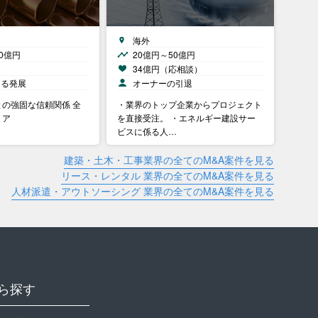
海外
0億円
20億円～50億円
）
34億円（応相談）
なる発展
オーナーの引退
の強固な信頼関係 全
・業界のトップ企業からプロジェクト
リア
を直接受注。 ・エネルギー建設サー
ビスに係る人…
建築・土木・工事業界の全てのM&A案件を見る
リース・レンタル 業界の全てのM&A案件を見る
人材派遣・アウトソーシング 業界の全てのM&A案件を見る
ら探す