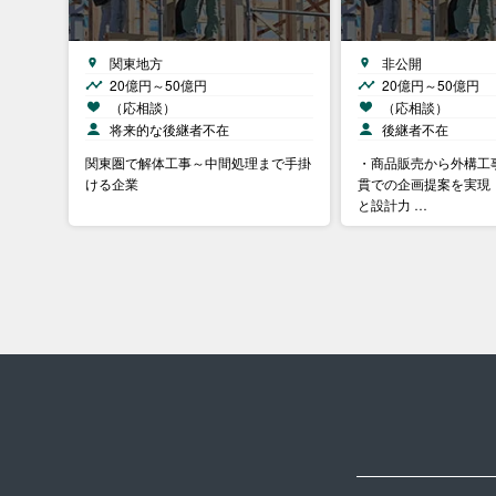
関東地方
非公開
20億円～50億円
20億円～50億円
（応相談）
（応相談）
将来的な後継者不在
後継者不在
関東圏で解体工事～中間処理まで手掛
・商品販売から外構工
ける企業
貫での企画提案を実現
と設計力 …