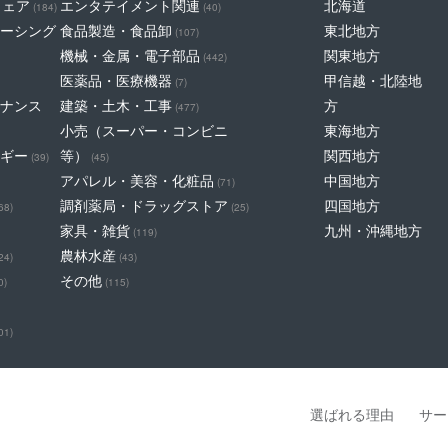
ウェア
エンタテイメント関連
北海道
(184)
(40)
ーシング
食品製造・食品卸
東北地方
(107)
機械・金属・電子部品
関東地方
(442)
医薬品・医療機器
甲信越・北陸地
(7)
ナンス
建築・土木・工事
方
(477)
小売（スーパー・コンビニ
東海地方
ギー
等）
関西地方
(39)
(45)
アパレル・美容・化粧品
中国地方
(71)
調剤薬局・ドラッグストア
四国地方
68)
(25)
家具・雑貨
九州・沖縄地方
(119)
農林水産
24)
(43)
その他
0)
(115)
01)
選ばれる理由
サー