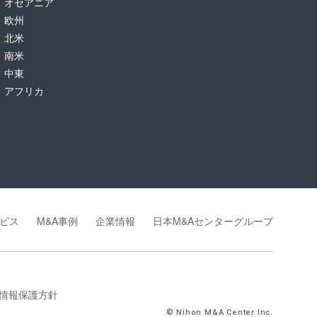
オセアニア
欧州
北米
南米
中東
アフリカ
ビス
M&A事例
企業情報
日本M&Aセンターグループ
情報保護方針
© Nihon M&A Center Inc.