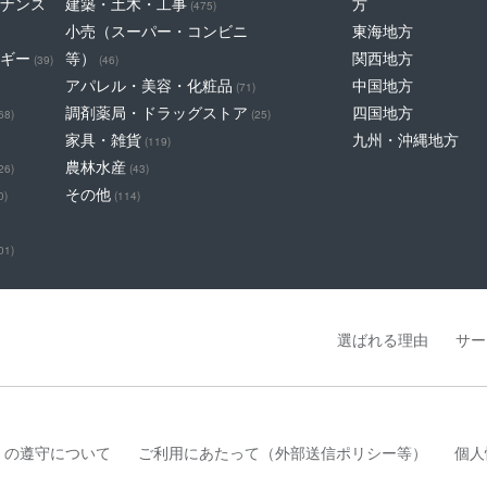
ナンス
建築・土木・工事
方
(475)
小売（スーパー・コンビニ
東海地方
ギー
等）
関西地方
(39)
(46)
アパレル・美容・化粧品
中国地方
(71)
調剤薬局・ドラッグストア
四国地方
68)
(25)
家具・雑貨
九州・沖縄地方
(119)
農林水産
26)
(43)
その他
0)
(114)
01)
選ばれる理由
サー
」の遵守について
ご利用にあたって（外部送信ポリシー等）
個人