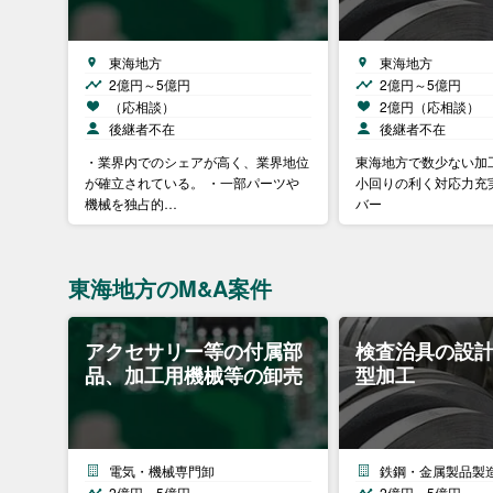
東海地方
東海地方
2億円～5億円
2億円～5億円
（応相談）
2億円（応相談）
後継者不在
後継者不在
・業界内でのシェアが高く、業界地位
東海地方で数少ない加
が確立されている。 ・一部パーツや
小回りの利く対応力​ 
機械を独占的…
バー​
東海地方のM&A案件
アクセサリー等の付属部
検査治具の設
品、加工用機械等の卸売
型加工
電気・機械専門卸
鉄鋼・金属製品製
2億円～5億円
2億円～5億円