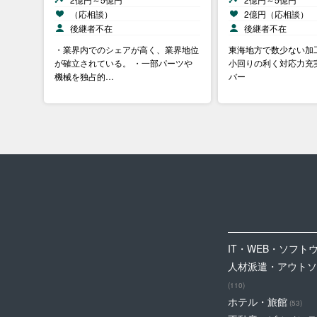
（応相談）
2億円（応相談）
後継者不在
後継者不在
・業界内でのシェアが高く、業界地位
東海地方で数少ない加
が確立されている。 ・一部パーツや
小回りの利く対応力​ 
機械を独占的…
バー​
IT・WEB・ソフト
人材派遣・アウトソ
(110)
ホテル・旅館
(53)