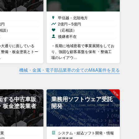
甲信越・北陸地方
億円
2億円～5億円
相談）
（応相談）
在
後継者不在
い大通りに面している
・長期に地域密着で事業展開をしてお
、整備・板金塗装とトー
り、強固な顧客基盤を保有 ・整備工
…
場のレイアウ…
機械・金属・電子部品業界の全てのM&A案件を見る
面する中古車販
業務用ソフトウェア受託
・板金塗装業者
開発
備業
システム・組込ソフト開発・情報
処理支援
億円