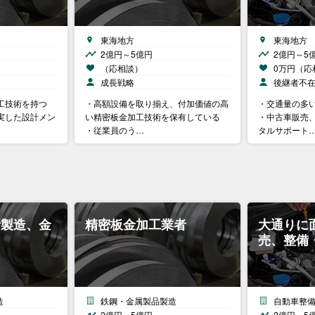
東海地方
東海地方
2億円～5億円
2億円～5
（応相談）
0万円（応
成長戦略
後継者不
工技術を持つ
・高額設備を取り揃え、付加価値の高
・交通量の多
充実した設計メン
い精密板金加工技術を保有している
・中古車販売
・従業員のう…
タルサポート
計製造、金
精密板金加工業者
大通りに
売、整備
造
鉄鋼・金属製品製造
自動車整
2億円～5億円
2億円～5