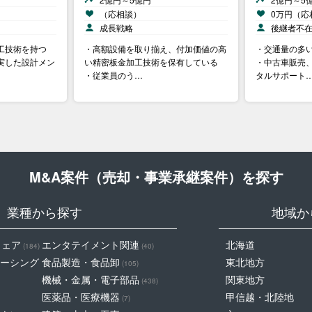
（応相談）
0万円（応
成長戦略
後継者不
工技術を持つ
・高額設備を取り揃え、付加価値の高
・交通量の多
充実した設計メン
い精密板金加工技術を保有している
・中古車販売
・従業員のう…
タルサポート
M&A案件（売却・事業承継案件）を探す
業種から探す
地域か
ウェア
エンタテイメント関連
北海道
(184)
(40)
ーシング
食品製造・食品卸
東北地方
(105)
機械・金属・電子部品
関東地方
(438)
医薬品・医療機器
甲信越・北陸地
(7)