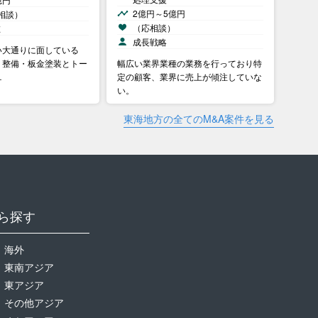
2億円～5億円
相談）
（応相談）
在
成長戦略
い大通りに面している
、整備・板金塗装とトー
幅広い業界業種の業務を行っており特
…
定の顧客、業界に売上が傾注していな
い。
東海地方の全てのM&A案件を見る
ら探す
海外
東南アジア
東アジア
その他アジア