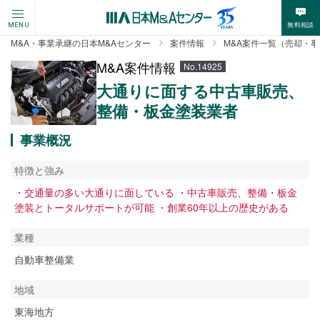
無料相談
MENU
M&A・事業承継の日本M&Aセンター
案件情報
M&A案件一覧（売却・
M&A案件情報
No.14925
大通りに面する中古車販売、
整備・板金塗装業者
事業概況
特徴と強み
・交通量の多い大通りに面している ・中古車販売、整備・板金
塗装とトータルサポートが可能 ・創業60年以上の歴史がある
業種
自動車整備業
地域
東海地方