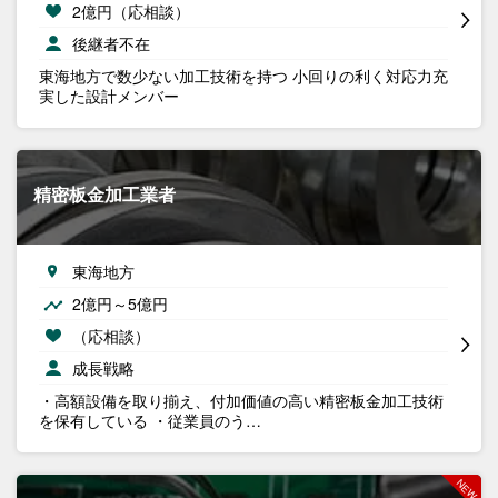
2億円（応相談）
後継者不在
東海地方で数少ない加工技術を持つ 小回りの利く対応力​ 充
実した設計メンバー​
精密板金加工業者
東海地方
2億円～5億円
（応相談）
成長戦略
・高額設備を取り揃え、付加価値の高い精密板金加工技術
を保有している ・従業員のう…