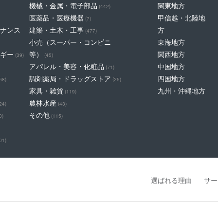
機械・金属・電子部品
関東地方
(442)
医薬品・医療機器
甲信越・北陸地
(7)
ナンス
建築・土木・工事
方
(477)
小売（スーパー・コンビニ
東海地方
ギー
等）
関西地方
(39)
(45)
アパレル・美容・化粧品
中国地方
(71)
調剤薬局・ドラッグストア
四国地方
68)
(25)
家具・雑貨
九州・沖縄地方
(119)
農林水産
24)
(43)
その他
0)
(115)
01)
選ばれる理由
サー