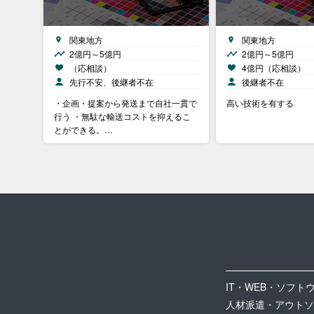
関東地方
関東地方
2億円～5億円
2億円～5億円
（応相談）
4億円（応相談）
先行不安、後継者不在
後継者不在
・企画・提案から発送まで自社一貫で
高い技術を有する
行う ・無駄な輸送コストを抑えるこ
とができる。…
IT・WEB・ソフト
人材派遣・アウトソ