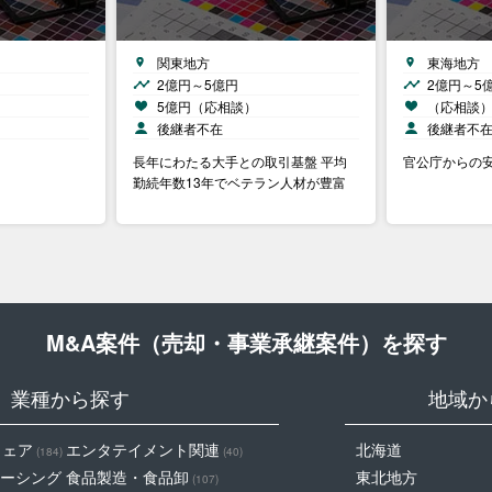
関東地方
東海地方
2億円～5億円
2億円～5
5億円（応相談）
（応相談
後継者不在
後継者不
長年にわたる大手との取引基盤 平均
官公庁からの
勤続年数13年でベテラン人材が豊富
M&A案件（売却・事業承継案件）を探す
業種から探す
地域か
ウェア
エンタテイメント関連
北海道
(184)
(40)
ーシング
食品製造・食品卸
東北地方
(107)