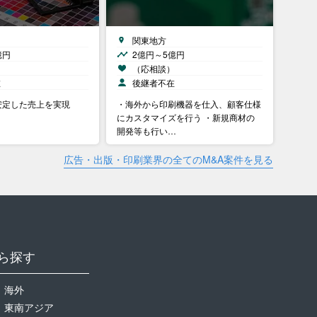
関東地方
億円
2億円～5億円
）
（応相談）
在
後継者不在
安定した売上を実現
・海外から印刷機器を仕入、顧客仕様
にカスタマイズを行う ・新規商材の
開発等も行い…
広告・出版・印刷業界の全てのM&A案件を見る
ら探す
海外
東南アジア