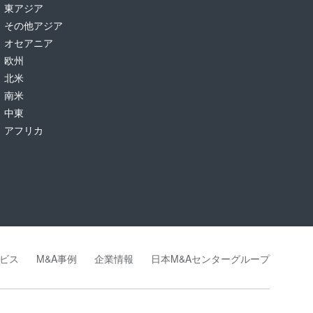
東アジア
その他アジア
オセアニア
欧州
北米
南米
中東
アフリカ
ビス
M&A事例
企業情報
日本M&Aセンターグループ