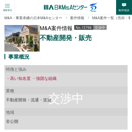
無料相談
MENU
M&A・事業承継の日本M&Aセンター
案件情報
M&A案件一覧（売却・
M&A案件情報
No.13766
交渉中
不動産開発・販売
事業概況
特徴と強み
・高い知名度 ・強固な組織
業種
不動産開発・流通・賃貸
地域
非公開