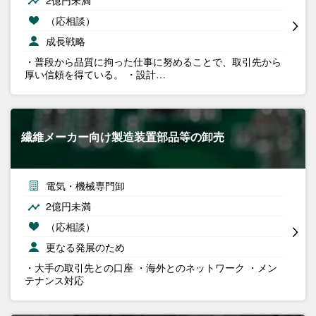
2億円未満
（応相談）
成長戦略
・普段から品質に拘った仕事に努めることで、取引先から
厚い信頼を得ている。 ・設計…
繊維メーカー向け製造装置部品等の卸売
電気・機械専門卸
2億円未満
（応相談）
更なる発展のため
・大手の取引先との口座 ・海外とのネットワーク ・メン
テナンス対応