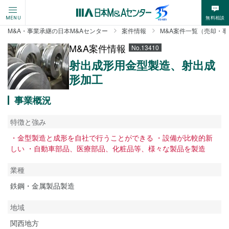
無料相談
MENU
M&A・事業承継の日本M&Aセンター
案件情報
M&A案件一覧（売却・
M&A案件情報
No.13410
射出成形用金型製造、射出成
形加工
事業概況
特徴と強み
・金型製造と成形を自社で行うことができる ・設備が比較的新
しい ・自動車部品、医療部品、化粧品等、様々な製品を製造
業種
鉄鋼・金属製品製造
地域
関西地方