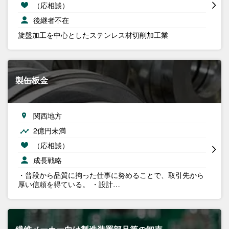
（応相談）
後継者不在
旋盤加工を中心としたステンレス材切削加工業
製缶板金
関西地方
2億円未満
（応相談）
成長戦略
・普段から品質に拘った仕事に努めることで、取引先から
厚い信頼を得ている。 ・設計…