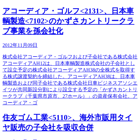
アコーディア・ゴルフ<2131>、日本車
輌製造<7102>のかずさカントリークラ
ブ事業を孫会社化
2012年11月09日
株式会社アコーディア・ゴルフおよび子会社である株式会社
アコーディアAH12は、日本車輌製造株式会社の子会社とし
て設立予定の株式会社アコーディアAH38の全株式を取得す
る株式譲渡契約を締結した。アコーディアAH38は、日本車
輌製造および同子会社である株式会社日車ビジネスアソシエ
イツが共同新設分割により設立する予定の「かずさカントリ
ークラブ（千葉県市原市、27ホール）」の資産保有会社。ア
コーディア・ゴ
住友ゴム工業<5110>、海外市販用タイ
ヤ販売の子会社を吸収合併