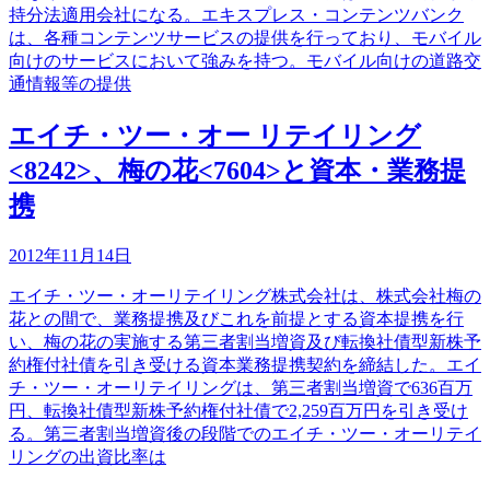
持分法適用会社になる。エキスプレス・コンテンツバンク
は、各種コンテンツサービスの提供を行っており、モバイル
向けのサービスにおいて強みを持つ。モバイル向けの道路交
通情報等の提供
エイチ・ツー・オー リテイリング
<8242>、梅の花<7604>と資本・業務提
携
2012年11月14日
エイチ・ツー・オーリテイリング株式会社は、株式会社梅の
花との間で、業務提携及びこれを前提とする資本提携を行
い、梅の花の実施する第三者割当増資及び転換社債型新株予
約権付社債を引き受ける資本業務提携契約を締結した。エイ
チ・ツー・オーリテイリングは、第三者割当増資で636百万
円、転換社債型新株予約権付社債で2,259百万円を引き受け
る。第三者割当増資後の段階でのエイチ・ツー・オーリテイ
リングの出資比率は