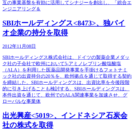
互の事業基盤を有効に活用してシナジーを創出し、「総合エ
ンジニアリング＆
SBIホールディングス<8473>、独バイ
オ企業の持分を取得
2012年11月08日
SBIホールディングス株式会社は、ドイツの製薬企業メダッ
ク社の子会社で欧州において5-アミノレブリン酸塩酸塩
（ALA）を利用した医薬品開発事業を手掛けるフォトナミ
ック社の出資持分の20％を、欧州拠点を通じて取得する契約
を締結した。SBIホールディングスは、出資比率を今後段階
的に引き上げることも検討する。SBIホールディングスは、
本件出資を通じて、欧州でのALA関連事業を加速させ、グ
ローバルな事業体
出光興産<5019>、インドネシア石炭会
社の株式を取得