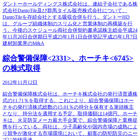
ダントーホールディングス株式会社は、連結子会社である株
式会社DantoTile及び群馬タイル販売株式会社について、
DantoTileを存続会社とする吸収合併を行う。ダントーHD
は、グループ組織体制のスリム化と営業体制の再構築を行
う。今後のスケジュール両社合併契約書承認株主総会平成24
年11月20日合併期日平成25年1月1日合併登記平成25年1月7日
建材卸業界のM&A
綜合警備保障<2331>、ホーチキ<6745>
の株式取得
2012年11月12日
綜合警備保障株式会社は、ホーチキ株式会社の発行済普通株
式の11.71％を取得する。これにより、綜合警備保障はホー
チキの発行済株式総数の15.01％の持分を保有する筆頭株主
となり、持分法を適用する予定。取得価額は14億円。ホーチ
キは、火災防災メーカ最大手企業で、綜合警備保障と業務提
携を行っている。両社は、少子高齢化や国内市場の成熟によ
り競争が激化する市場環境において、顧客の防犯防災のニー
ズに的確迅速