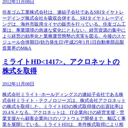
2012年11月08日
住友ゴム工業株式会社は、連結子会社であるSRIタイヤトレ
ーデイング株式会社を吸収合併する。SRIタイヤトレーデイ
ングは、海外市販用タイヤの販売を行っている。住友ゴム工
業は、事業環境の急速な変化にともない、経営資源の集中に
より経営の効率化と業務運営態勢の充実を図る。今後のスケ
ジュール合併期日(効力発生日)平成25年1月1日自動車部品製
造業界のM&A
ミライトHD<1417>、アクロネットの
株式を取得
2012年11月08日
株式会社ミライト･ホールディングスの連結子会社である株
式会社ミライト・テクノロジーズは、株式会社アクロネット
の株式を取得した。ミライトHDの株式取得後の出資比率は
20.4％となる。アクロネットは、IT企業向けの経営支援・営
業支援から顧客企業向けのソフトウェア開発まで、幅広く事
業を展開している。ミライトHDは、本件株式取得により相