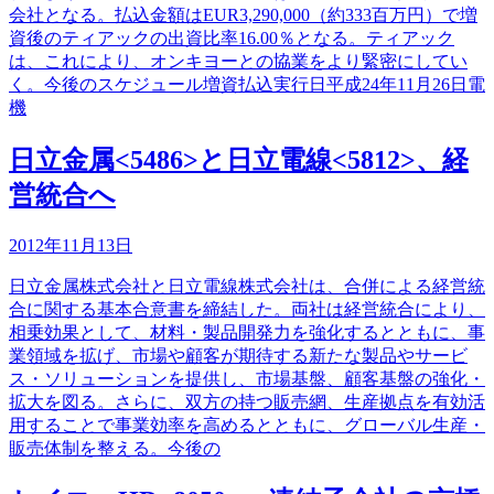
会社となる。払込金額はEUR3,290,000（約333百万円）で増
資後のティアックの出資比率16.00％となる。ティアック
は、これにより、オンキヨーとの協業をより緊密にしてい
く。今後のスケジュール増資払込実行日平成24年11月26日電
機
日立金属<5486>と日立電線<5812>、経
営統合へ
2012年11月13日
日立金属株式会社と日立電線株式会社は、合併による経営統
合に関する基本合意書を締結した。両社は経営統合により、
相乗効果として、材料・製品開発力を強化するとともに、事
業領域を拡げ、市場や顧客が期待する新たな製品やサービ
ス・ソリューションを提供し、市場基盤、顧客基盤の強化・
拡大を図る。さらに、双方の持つ販売網、生産拠点を有効活
用することで事業効率を高めるとともに、グローバル生産・
販売体制を整える。今後の