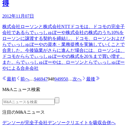
得
2012年11月07日
株式会社ローソンと株式会社NTTドコモは、ドコモの完全子
会社であるらでぃっしゅぼーや株式会社の株式のうち10%を
ローソンに譲渡する契約を締結し、ドコモ、ローソンおよび
らでぃっしゅぼーやの資本・業務提携を実施していくことで
合意した。今後協業がさらに進んだ場合には、ローソンは、
ドコモかららでぃっしゅぼーやの株式を20％まで買い増す。
また、らでぃっしゅぼーやは、ローソンとらでぃっしゅぼー
やによる合弁会社
最初
前へ
…
946
947
948
949
950
…
次へ
最後
M&Aニュース検索
注目のM&Aニュース
デンソーが完全子会社デンソークリエイトを吸収合併へ