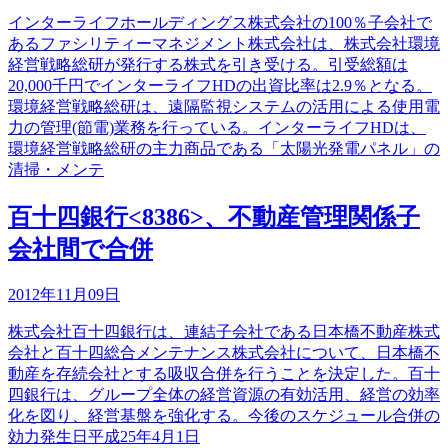
インターライフホールディングス株式会社の100％子会社で
あるファシリティーマネジメント株式会社は、株式会社環境
経営戦略総研が発行する株式を引き受ける。引受総額は
20,000千円でインターライフHDの出資比率は2.9％となる。
環境経営戦略総研は、遠隔監視システムの活用による使用電
力の管理(節電)業務を行っている。インターライフHDは、
環境経営戦略総研の主力商品である「太陽光発電パネル」の
清掃・メンテ
百十四銀行<8386>、不動産管理関係子
会社間で合併
2012年11月09日
株式会社百十四銀行は、連結子会社である日本橋不動産株式
会社と百十四総合メンテナンス株式会社について、日本橋不
動産を存続会社とする吸収合併を行うことを決定した。百十
四銀行は、グループ全体の経営資源の有効活用、経営の効率
化を図り、経営基盤を強化する。今後のスケジュール合併の
効力発生日平成25年4月1日