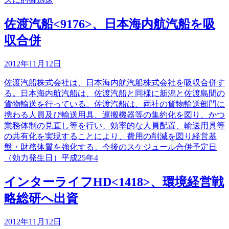
佐渡汽船<9176>、日本海内航汽船を吸
収合併
2012年11月12日
佐渡汽船株式会社は、日本海内航汽船株式会社を吸収合併す
る。日本海内航汽船は、佐渡汽船と同様に新潟と佐渡島間の
貨物輸送を行っている。佐渡汽船は、両社の貨物輸送部門に
携わる人員及び輸送用具、運搬機器等の集約化を図り、かつ
業務体制の見直し等を行い、効率的な人員配置、輸送用具等
の共有化を実現することにより、費用の削減を図り経営基
盤・財務体質を強化する。今後のスケジュール合併予定日
（効力発生日）平成25年4
インターライフHD<1418>、環境経営戦
略総研へ出資
2012年11月12日