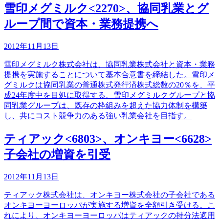
雪印メグミルク<2270>、協同乳業とグ
ループ間で資本・業務提携へ
2012年11月13日
雪印メグミルク株式会社は、協同乳業株式会社と資本・業務
提携を実施することについて基本合意書を締結した。雪印メ
グミルクは協同乳業の普通株式発行済株式総数の20％を、平
成24年度中を目処に取得する。雪印メグミルクグループと協
同乳業グループは、既存の枠組みを超えた協力体制を構築
し、共にコスト競争力のある強い乳業会社を目指す。
ティアック<6803>、オンキヨー<6628>
子会社の増資を引受
2012年11月13日
ティアック株式会社は、オンキヨー株式会社の子会社である
オンキヨーヨーロッパが実施する増資を全額引き受ける。こ
れにより、オンキヨーヨーロッパはティアックの持分法適用