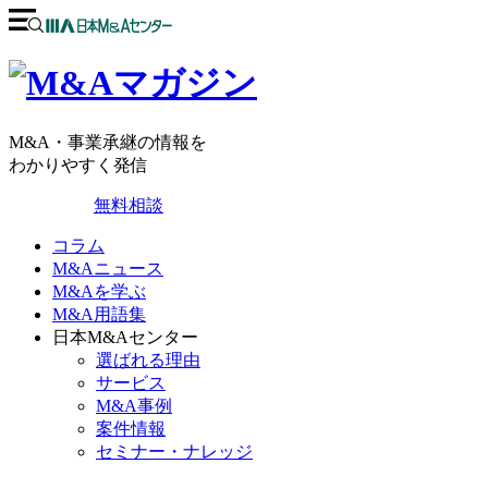
M&A・事業承継の情報を
わかりやすく発信
無料相談
コラム
M&Aニュース
M&Aを学ぶ
M&A用語集
日本M&Aセンター
選ばれる理由
サービス
M&A事例
案件情報
セミナー・ナレッジ