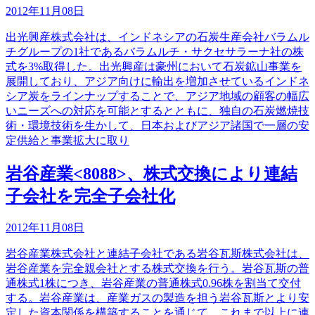
2012年11月08日
出光興産株式会社は、インドネシアの石炭生産会社バラムル
チグループの1社であるバラムルチ・サクセサラーナ社の株
式を3%取得した。出光興産は豪州において石炭鉱山事業を
展開しており、アジア向けに輸出を増加させているインドネ
シア炭をラインナップすることで、アジア地域の顧客の幅広
いニーズへの対応を可能とするとともに、独自の石炭燃焼技
術・環境技術を生かして、日本およびアジア諸国で一層の安
定供給と事業拡大に取り
岩谷産業<8088>、株式交換により連結
子会社を完全子会社化
2012年11月08日
岩谷産業株式会社と連結子会社である岩谷瓦斯株式会社は、
岩谷産業を完全親会社とする株式交換を行う。岩谷瓦斯の普
通株式1株につき、岩谷産業の普通株式0.96株を割当て交付
する。岩谷産業は、産業ガスの製造を担う岩谷瓦斯とより安
定した資本関係を構築することを通じて、これまで以上に連