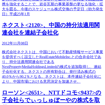
携を強化することで、岩谷瓦斯の事業基盤の更なる強化・拡
大を図る。今後のスケジュール株式交換の予定日（効力発生
日）平成25年1月
ネクスト<2120>、中国の持分法適用関
連会社を連結子会社化
2012年11月08日
株式会社ネクストは、中国において不動産情報サービス事業
を提供すべく設立したRealEstateMobileInc.との合弁会社であ
り、持分法適用関連会社である
NextPropertyMediaHoldingsLimitedの株式を追加取得し、連結
子会社化する。ネクストの所有割合は、発行済み株式の
40.0％から90.2％となる。ネクストは、本件連結子会社化に
より、中国市場における意思決定を加速させ、
ローソン<2651>、NTTドコモ<9437>の
子会社らでぃっしゅぼーやの株式を取