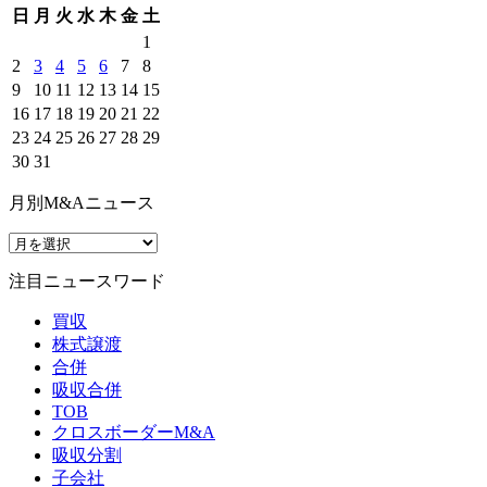
日
月
火
水
木
金
土
1
2
3
4
5
6
7
8
9
10
11
12
13
14
15
16
17
18
19
20
21
22
23
24
25
26
27
28
29
30
31
月別M&Aニュース
注目ニュースワード
買収
株式譲渡
合併
吸収合併
TOB
クロスボーダーM&A
吸収分割
子会社