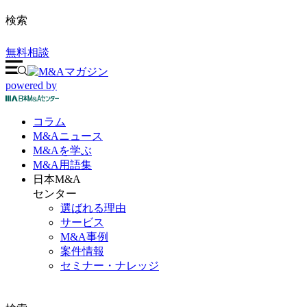
検索
無料相談
powered by
コラム
M&A
ニュース
M&Aを
学ぶ
M&A
用語集
日本M&A
センター
選ばれる理由
サービス
M&A事例
案件情報
セミナー・ナレッジ