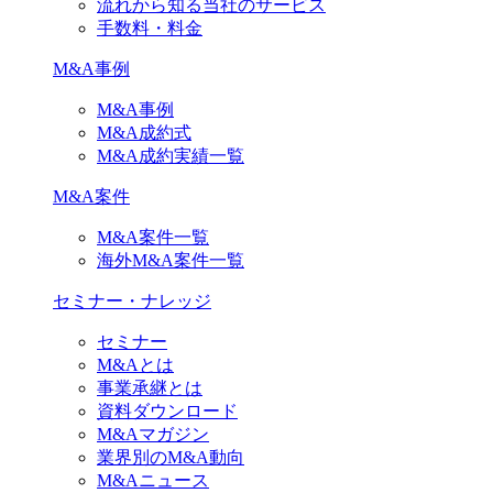
流れから知る当社のサービス
手数料・料金
M&A事例
M&A事例
M&A成約式
M&A成約実績一覧
M&A案件
M&A案件一覧
海外M&A案件一覧
セミナー・ナレッジ
セミナー
M&Aとは
事業承継とは
資料ダウンロード
M&Aマガジン
業界別のM&A動向
M&Aニュース