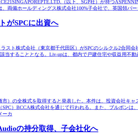
1SINGAPOREPTE.LTD.（以下、SGP社）が持つASPENNI
備ホールディングス株式会社100%子会社で、英国領バージン諸島に
ストがSPCに出資へ
ルトラスト株式会社（東京都千代田区）がSPCのシルクル2合同会社（
社に該当することとなる。Liv-upは、都内で戸建住宅や収益
豊橋市）の全株式を取得すると発表した。本件は、投資会社キ
SPC）BCCA株式会社を通じて行われる。また、ブルボンは
メーカ
ab Audioの持分取得、子会社化へ