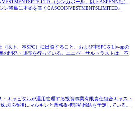
NVESTMENTSPTE.LTD.（シンガポール、以下ASPENN社）
本拠を置くCASCOINVESTMENTSLIMITED。
以下、本SPC）に出資すること、および本SPCをLiv-upの
用不動産の開発・販売を行っている。ユニバーサルトラストは、不
ャス・キャピタルが運用管理する投資事業有限責任組合キャス・
、株式取得後にマルキンと業務提携契約締結を予定している。