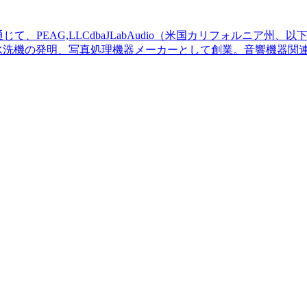
て、PEAG,LLCdbaJLabAudio（米国カリフォルニア州
自動水洗機の発明、写真処理機器メーカーとして創業。音響機器