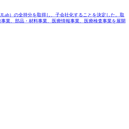
、以下JLab）の全持分を取得し、子会社化することを決定した。取
関連事業、部品・材料事業、医療情報事業、医療検査事業を展開