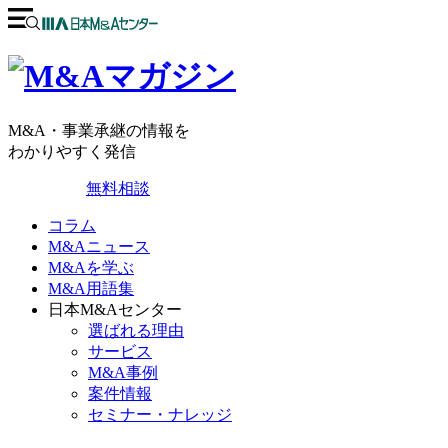
M&A・事業承継の情報を
わかりやすく発信
無料相談
コラム
M&Aニュース
M&Aを学ぶ
M&A用語集
日本M&Aセンター
選ばれる理由
サービス
M&A事例
案件情報
セミナー・ナレッジ