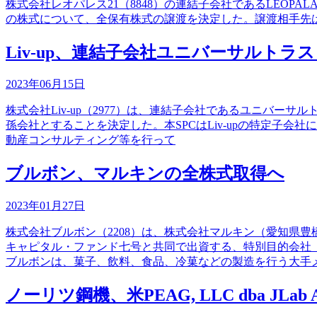
株式会社レオパレス21（8848）の連結子会社であるLEOPALACE2
の株式について、全保有株式の譲渡を決定した。譲渡相手先は、両
Liv-up、連結子会社ユニバーサルトラ
2023年06月15日
株式会社Liv-up（2977）は、連結子会社であるユニバーサ
孫会社とすることを決定した。本SPCはLiv-upの特定子会
動産コンサルティング等を行って
ブルボン、マルキンの全株式取得へ
2023年01月27日
株式会社ブルボン（2208）は、株式会社マルキン（愛知県
キャピタル・ファンド七号と共同で出資する、特別目的会社（
ブルボンは、菓子、飲料、食品、冷菓などの製造を行う大手
ノーリツ鋼機、米PEAG, LLC dba JL