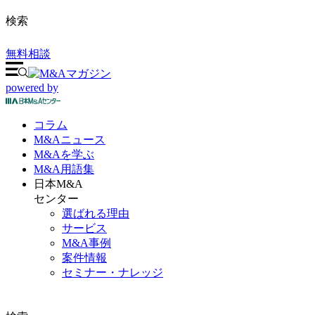
検索
無料相談
powered by
コラム
M&A
ニュース
M&Aを
学ぶ
M&A
用語集
日本M&A
センター
選ばれる理由
サービス
M&A事例
案件情報
セミナー・ナレッジ