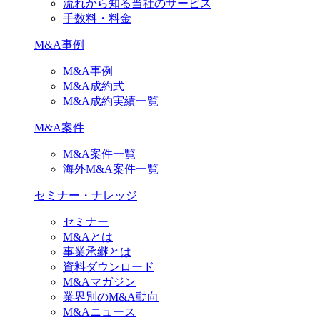
流れから知る当社のサービス
手数料・料金
M&A事例
M&A事例
M&A成約式
M&A成約実績一覧
M&A案件
M&A案件一覧
海外M&A案件一覧
セミナー・ナレッジ
セミナー
M&Aとは
事業承継とは
資料ダウンロード
M&Aマガジン
業界別のM&A動向
M&Aニュース