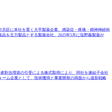
阪市北区に本社を置く大手製薬企業。感染症・疼痛・精神神経科
を主力製品とする製薬会社。2025年5月に塩野義製薬が
る第三者割当増資の引受による株式取得により、同社を連結子会社
トフォーム企業として、技術獲得と事業開発の両面から成長戦略