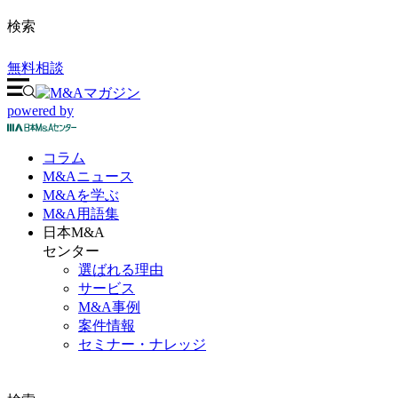
検索
無料相談
powered by
コラム
M&A
ニュース
M&Aを
学ぶ
M&A
用語集
日本M&A
センター
選ばれる理由
サービス
M&A事例
案件情報
セミナー・ナレッジ