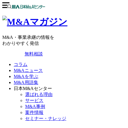
M&A・事業承継の情報を
わかりやすく発信
無料相談
コラム
M&Aニュース
M&Aを学ぶ
M&A用語集
日本M&Aセンター
選ばれる理由
サービス
M&A事例
案件情報
セミナー・ナレッジ