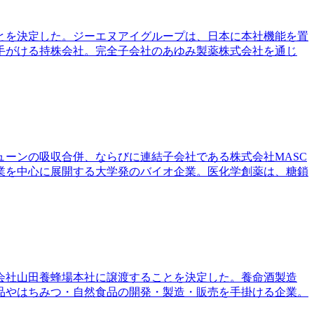
ことを決定した。ジーエヌアイグループは、日本に本社機能を置
手がける持株会社。完全子会社のあゆみ製薬株式会社を通じ
ューンの吸収合併、ならびに連結子会社である株式会社MASC
業を中心に展開する大学発のバイオ企業。医化学創薬は、糖鎖
式会社山田養蜂場本社に譲渡することを決定した。養命酒製造
品やはちみつ・自然食品の開発・製造・販売を手掛ける企業。