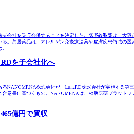
品株式会社を吸収合併することを決定した。塩野義製薬は、大
る。鳥居薬品は、アレルゲン免疫療法薬や皮膚疾患領域の医薬品
は、
na RDを子会社化へ
であるNANOMRNA株式会社が、LunaRD株式会社が実施す
基本合意書に基づくもの。NANOMRNAは、核酸医薬プラッ
465億円で買収