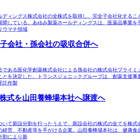
ールディングス株式会社の全株式を取得し、完全子会社化する
展開している。あゆみ製薬ホールディングスは、医薬品事業を
リウマチ領域
子会社・孫会社の吸収合併へ
会社である医化学創薬株式会社による孫会社の株式会社プライミ
ことを決定した。トランスジェニックグループは、創薬支援事
受託作製
株式を山田養蜂場本社へ譲渡へ
について新設分割を行ったうえで、新設会社の株式の全てを株
の経営、不動産等を手がける企業。山田養蜂場本社は、健康食
分割により新