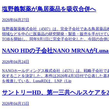
塩野義製薬が鳥居薬品を吸収合併へ
2026年04月27日
塩野義製薬株式会社（4507）は、完全子会社である鳥居薬
領域などを中心に医薬品の研究開発・製造・販売を手がけてい
TOBを開始し、同年9月1日に完全子会社化した。今回の合併
NANO HDの子会社NANO MRNAがLu
2026年04月24日
NANOホールディングス株式会社（4571）は、戦略子会社
化することを決定した。本件は2026年4月3日付で公表した
を推進している。LunaRDは、LNP（Lip
サントリーHD、第一三共ヘルスケアを2
2026年04月15日