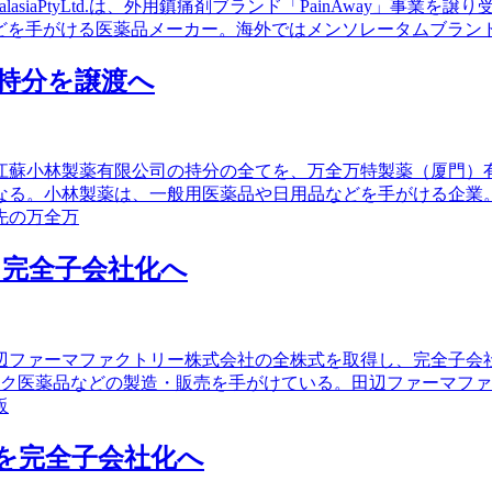
stralasiaPtyLtd.は、外用鎮痛剤ブランド「PainAway
ケア製品などを手がける医薬品メーカー。海外ではメンソレータムブランド
持分を譲渡へ
る江蘇小林製薬有限公司の持分の全てを、万全万特製薬（厦門
なる。小林製薬は、一般用医薬品や日用品などを手がける企業
先の万全万
完全子会社化へ
田辺ファーマファクトリー株式会社の全株式を取得し、完全子会社
リック医薬品などの製造・販売を手がけている。田辺ファーマフ
販
を完全子会社化へ