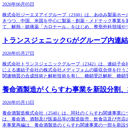
2026年06月05日
株式会社ジーエヌアイグループ（2160）は、あゆみ製薬ホ
きつつ、中国、米国を中心に製薬・創薬・メドテック事業を
て、解熱・鎮痛薬「カロナール」をはじめ、整形外科領域や
トランスジェニックGがグループ内連結
2026年05月27日
株式会社トランスジェニックグループ（2342）は、連結子
による連結子会社の株式会社メディフォムの吸収合併を行う
関連物質の合成技術と解析技術を有し、糖鎖受託解析、糖鎖
養命酒製造がくらすわ事業を新設分割、
2026年05月13日
養命酒製造株式会社（2540）は、同社のくらすわ関連事業
は、養命酒、酒類及び医薬品等の製造販売、飲食店及び売店
本事業再編は、養命酒製造のくらすわ関連事業の一部を新設