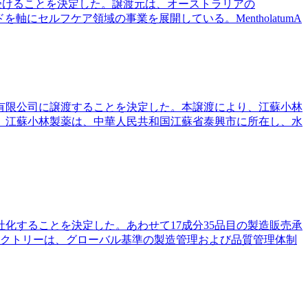
」事業を譲り受けることを決定した。譲渡元は、オーストラリアの
を軸にセルフケア領域の事業を展開している。MentholatumA
）有限公司に譲渡することを決定した。本譲渡により、江蘇小林
。江蘇小林製薬は、中華人民共和国江蘇省泰興市に所在し、水
化することを決定した。あわせて17成分35品目の製造販売承
ァクトリーは、グローバル基準の製造管理および品質管理体制