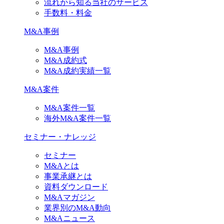
流れから知る当社のサービス
手数料・料金
M&A事例
M&A事例
M&A成約式
M&A成約実績一覧
M&A案件
M&A案件一覧
海外M&A案件一覧
セミナー・ナレッジ
セミナー
M&Aとは
事業承継とは
資料ダウンロード
M&Aマガジン
業界別のM&A動向
M&Aニュース