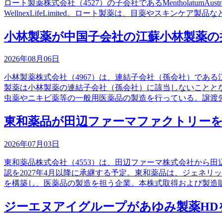
ロート製薬株式会社（4527）の子会社であるMentholatumAu
WellnexLifeLimited。ロート製薬は、目薬やスキン
小林製薬が中国子会社の江蘇小林製薬の
2026年08月06日
小林製薬株式会社（4967）は、連結子会社（孫会社）であ
製薬は小林製薬の連結子会社（孫会社）に該当しないことと
虫薬やニキビ薬等の一般用医薬品の製造を行っている。譲渡
東和薬品が田辺ファーマファクトリーを
2026年07月03日
東和薬品株式会社（4553）は、田辺ファーマ株式会社から
認を2027年4月以降に承継する予定。東和薬品は、ジェネ
を構築し、医薬品の製造を担う企業。本株式取得および製造
ジーエヌアイグループがあゆみ製薬HD