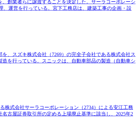
式を、創業者らに譲渡することを決定した。サーラコーポレーシ
理、運営を行っている。宮下工務店は、建築工事の企画・設
を、スズキ株式会社（7269）の完全子会社である株式会社ス
製造を行っている。スニックは、自動車部品の製造（自動車シ
ある株式会社サーラコーポレーション（2734）による安江工務
古屋証券取引所の定める上場廃止基準に該当し、2025年2