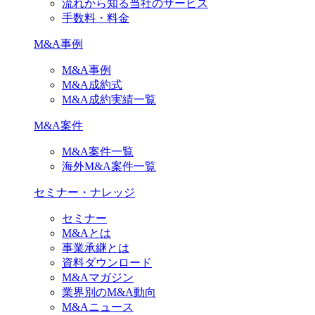
流れから知る当社のサービス
手数料・料金
M&A事例
M&A事例
M&A成約式
M&A成約実績一覧
M&A案件
M&A案件一覧
海外M&A案件一覧
セミナー・ナレッジ
セミナー
M&Aとは
事業承継とは
資料ダウンロード
M&Aマガジン
業界別のM&A動向
M&Aニュース