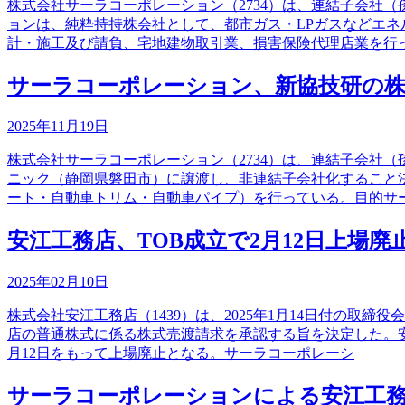
株式会社サーラコーポレーション（2734）は、連結子会社
ョンは、純粋持持株会社として、都市ガス・LPガスなどエ
計・施工及び請負、宅地建物取引業、損害保険代理店業を行
サーラコーポレーション、新協技研の
2025年11月19日
株式会社サーラコーポレーション（2734）は、連結子会社
ニック（静岡県磐田市）に譲渡し、非連結子会社化すること
ート・自動車トリム・自動車パイプ）を行っている。目的サ
安江工務店、TOB成立で2月12日上場廃
2025年02月10日
株式会社安江工務店（1439）は、2025年1月14日付の取
店の普通株式に係る株式売渡請求を承認する旨を決定した。安
月12日をもって上場廃止となる。サーラコーポレーシ
サーラコーポレーションによる安江工務