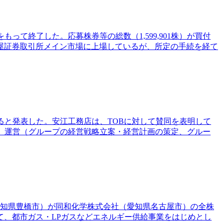
をもって終了した。応募株券等の総数（1,599,901株）が買付
名古屋証券取引所メイン市場に上場しているが、所定の手続を経て
すると発表した。安江工務店は、TOBに対して賛同を表明して
、運営（グループの経営戦略立案・経営計画の策定、グルー
（愛知県豊橋市）が同和化学株式会社（愛知県名古屋市）の全株
、都市ガス・LPガスなどエネルギー供給事業をはじめとし