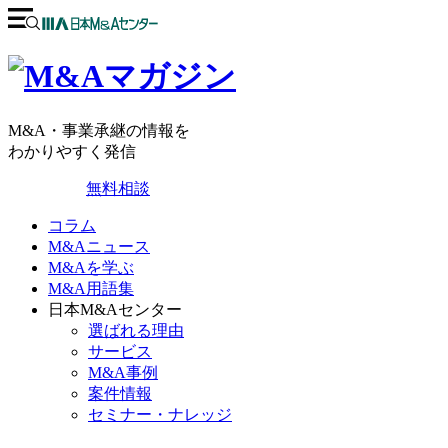
M&A・事業承継の情報を
わかりやすく発信
無料相談
コラム
M&Aニュース
M&Aを学ぶ
M&A用語集
日本M&Aセンター
選ばれる理由
サービス
M&A事例
案件情報
セミナー・ナレッジ