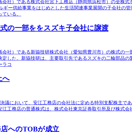
（孫会社）である株式会社宮下工務店（静岡県浜松市）の全株
ネルギー供給事業をはじめとした生活関連事業展開の子会社の管
っている。
株式の一部ををスズキ子会社に譲渡
（孫会社）である新協技研株式会社（愛知県豊川市）の株式の一部
決定した。新協技研は、主要取引先であるスズキの二輪部品の
ーラコ
止へ
締役会決議において、安江工務店の会社法に定める特別支配株主で
江工務店の普通株式は、株式会社東京証券取引所及び株式会社名
店へのTOBが成立