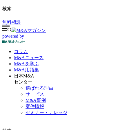
検索
無料相談
powered by
コラム
M&A
ニュース
M&Aを
学ぶ
M&A
用語集
日本M&A
センター
選ばれる理由
サービス
M&A事例
案件情報
セミナー・ナレッジ