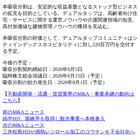
本吸収分割は、安定的な収益基盤となるストック型ビジネス
の拡充を目的としている。デュアルタップは、高齢者向け住
宅・サービスに関する運営ノウハウや介護関連領域の知見、
高付加価値な建物管理ノウハウの獲得を見込む。
本吸収分割の対価として、デュアルタップコミュニティはシ
ティインデックスホスピタリティに対し220百万円を交付す
る予定。
今後の予定：
吸収分割契約締結日：2026年6月5日
臨時株主総会決議日：2026年6月15日（予定）
吸収分割の効力発生日：2026年8月1日（予定）
【
不動産開発・流通・賃貸業界のM&A・事業承継の動向は
こちら
】
前のM&Aニュース
綿半HD、龍峡亭を取得し観光事業へ本格参入
次のM&Aニュース
三井松島HDが感熱レジロール加工のコウナンを子会社化へ