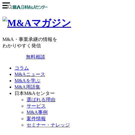
M&A・事業承継の情報を
わかりやすく発信
無料相談
コラム
M&Aニュース
M&Aを学ぶ
M&A用語集
日本M&Aセンター
選ばれる理由
サービス
M&A事例
案件情報
セミナー・ナレッジ