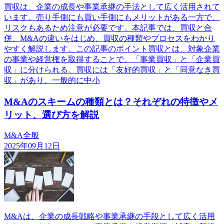
買収は、企業の成長や事業承継の手法として広く活用されて
います。売り手側にも買い手側にもメリットがある一方で、
リスクもあるため注意が必要です。本記事では、買収と合
併、M&Aの違いをはじめ、買収の種類やプロセスをわかり
やすく解説します。この記事のポイント買収とは、対象企業
の事業や経営権を取得することで、「事業買収」と「企業買
収」に分けられる。買収には「友好的買収」と「同意なき買
収」があり、一般的に中小
M&Aのスキームの種類とは？それぞれの特徴やメ
リット、選び方を解説
M&A全般
2025年09月12日
M&Aは、企業の成長戦略や事業承継の手段として広く活用