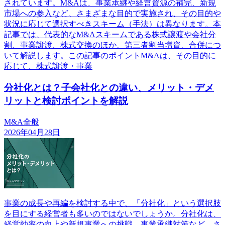
されています。M&Aは、事業承継や経営資源の補完、新規
市場への参入など、さまざまな目的で実施され、その目的や
状況に応じて選択すべきスキーム（手法）は異なります。本
記事では、代表的なM&Aスキームである株式譲渡や会社分
割、事業譲渡、株式交換のほか、第三者割当増資、合併につ
いて解説します。この記事のポイントM&Aは、その目的に
応じて、株式譲渡・事業
分社化とは？子会社化との違い、メリット・デメ
リットと検討ポイントを解説
M&A全般
2026年04月28日
事業の成長や再編を検討する中で、「分社化」という選択肢
を目にする経営者も多いのではないでしょうか。分社化は、
経営効率の向上や新規事業への挑戦、事業承継対策など、さ