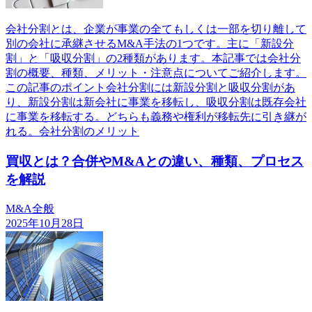
会社分割とは、企業が事業の全てもしくは一部を切り離して
別の会社に承継させるM&A手法の1つです。主に「新設分
割」と「吸収分割」の2種類があります。本記事では会社分
割の概要、種類、メリット・注意点についてご紹介します。
この記事のポイント会社分割には新設分割と吸収分割があ
り、新設分割は新会社に事業を移転し、吸収分割は既存会社
に事業を移転する。どちらも義務や権利が移転先に引き継が
れる。会社分割のメリット
買収とは？合併やM&Aとの違い、種類、プロセス
を解説
M&A全般
2025年10月28日