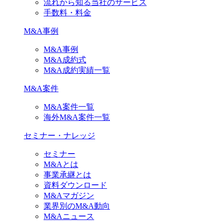
流れから知る当社のサービス
手数料・料金
M&A事例
M&A事例
M&A成約式
M&A成約実績一覧
M&A案件
M&A案件一覧
海外M&A案件一覧
セミナー・ナレッジ
セミナー
M&Aとは
事業承継とは
資料ダウンロード
M&Aマガジン
業界別のM&A動向
M&Aニュース