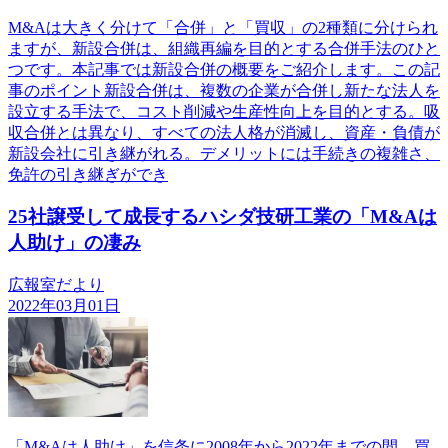
M&Aは大きく分けて「合併」と「買収」の2種類に分けられ
ますが、新設合併は、組織再編を目的とする合併手法のひと
つです。本記事では新設合併の概要をご紹介します。この記
事のポイント新設合併は、複数の企業が合併し新たな法人を
設立する手法で、コスト削減や生産性向上を目的とする。吸
収合併とは異なり、すべての法人格が消滅し、資産・負債が
新設会社に引き継がれる。デメリットには手続きの複雑さ、
免許の引き継ぎができ
25社譲受して成長するハシダ技研工業の「M&Aは
人助け」の凄み
広報室だより
2022年03月01日
「M&Aは人助け」を信条に2008年から2022年までの間、買