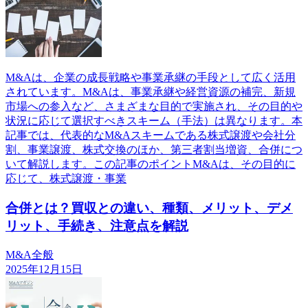
M&Aは、企業の成長戦略や事業承継の手段として広く活用
されています。M&Aは、事業承継や経営資源の補完、新規
市場への参入など、さまざまな目的で実施され、その目的や
状況に応じて選択すべきスキーム（手法）は異なります。本
記事では、代表的なM&Aスキームである株式譲渡や会社分
割、事業譲渡、株式交換のほか、第三者割当増資、合併につ
いて解説します。この記事のポイントM&Aは、その目的に
応じて、株式譲渡・事業
合併とは？買収との違い、種類、メリット、デメ
リット、手続き、注意点を解説
M&A全般
2025年12月15日