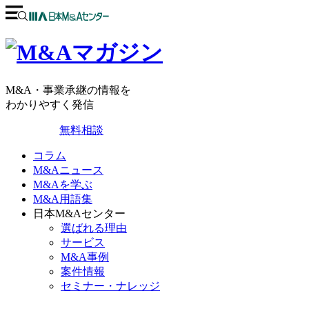
M&A・事業承継の情報を
わかりやすく発信
無料相談
コラム
M&Aニュース
M&Aを学ぶ
M&A用語集
日本M&Aセンター
選ばれる理由
サービス
M&A事例
案件情報
セミナー・ナレッジ