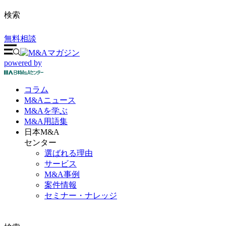
検索
無料相談
powered by
コラム
M&A
ニュース
M&Aを
学ぶ
M&A
用語集
日本M&A
センター
選ばれる理由
サービス
M&A事例
案件情報
セミナー・ナレッジ