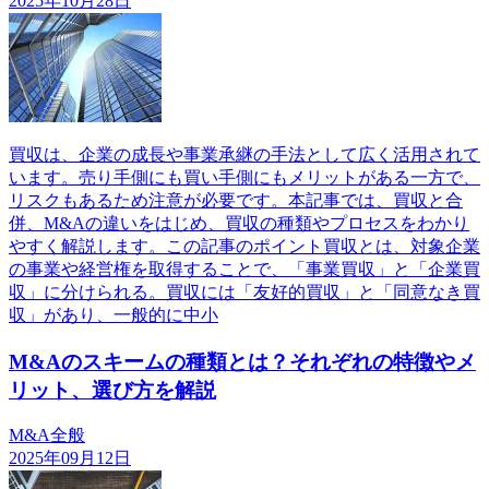
2025年10月28日
買収は、企業の成長や事業承継の手法として広く活用されて
います。売り手側にも買い手側にもメリットがある一方で、
リスクもあるため注意が必要です。本記事では、買収と合
併、M&Aの違いをはじめ、買収の種類やプロセスをわかり
やすく解説します。この記事のポイント買収とは、対象企業
の事業や経営権を取得することで、「事業買収」と「企業買
収」に分けられる。買収には「友好的買収」と「同意なき買
収」があり、一般的に中小
M&Aのスキームの種類とは？それぞれの特徴やメ
リット、選び方を解説
M&A全般
2025年09月12日