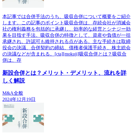
本記事では合併手法のうち、吸収合併について概要をご紹介
します。この記事のポイント吸収合併は、存続会社が消滅会
社の権利義務を包括的に承継し、効率的な経営とシナジー効
果を目指す手法。吸収合併の特徴として、資産や負債が一括
承継され、許認可も維持される点がある。主な手続きは取締
役会の決議、合併契約の締結、債権者保護手続き、株主総会
の決議などが含まれる。[cta][mokuji]吸収合併とは？吸収合
併は、存
新設合併とは？メリット・デメリット、流れを詳
しく解説
M&A全般
2024年12月19日