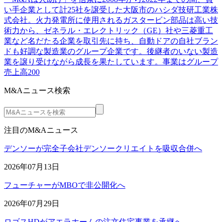
い手企業として計25社を譲受した大阪市のハシダ技研工業株
式会社。火力発電所に使用されるガスタービン部品は高い技
術力から、ゼネラル・エレクトリック（GE）社や三菱重工
業など名だたる企業を取引先に持ち、自動ドアの自社ブラン
ドも好調な製造業のグループ企業です。後継者のいない製造
業を譲り受けながら成長を果たしています。事業はグループ
売上高200
M&Aニュース検索
注目のM&Aニュース
デンソーが完全子会社デンソークリエイトを吸収合併へ
2026年07月13日
フューチャーがMBOで非公開化へ
2026年07月29日
ロゴスHDがアエラホームの注文住宅事業を承継へ