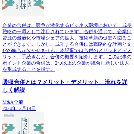
企業の合併は、競争が激化するビジネス環境において、成長
戦略の一環として注目されています。合併を通じて、企業は
資源の最適化や市場シェアの拡大、技術革新の促進を図るこ
とができます。しかし、成功する合併には戦略的な計画と文
化の統合が欠かせません。本記事では合併のメリットとデメ
リット、手続きなど、合併の概要を紹介します。この記事の
ポイント企業の合併は、2つ以上の企業が統合し新しい法人
を形成することを指す。
吸収合併とは？メリット・デメリット、流れを詳
しく解説
M&A全般
2024年12月19日