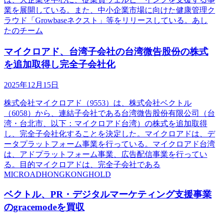
業を展開している。また、中小企業市場に向けた健康管理ク
ラウド「Growbaseネクスト」等をリリースしている。あし
たのチーム
マイクロアド、台湾子会社の台湾微告股份の株式
を追加取得し完全子会社化
2025年12月15日
株式会社マイクロアド（9553）は、株式会社ベクトル
（6058）から、連結子会社である台湾微告股份有限公司（台
湾・台北市、以下：マイクロアド台湾）の株式を追加取得
し、完全子会社化することを決定した。マイクロアドは、デ
ータプラットフォーム事業を行っている。マイクロアド台湾
は、アドプラットフォーム事業、広告配信事業を行ってい
る。目的マイクロアドは、完全子会社である
MICROADHONGKONGHOLD
ベクトル、PR・デジタルマーケティング支援事業
のgracemodeを買収