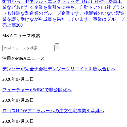
術力から、ゼネラル・エレクトリック（GE）社や三菱重工
業など名だたる企業を取引先に持ち、自動ドアの自社ブラン
ドも好調な製造業のグループ企業です。後継者のいない製造
業を譲り受けながら成長を果たしています。事業はグループ
売上高200
M&Aニュース検索
注目のM&Aニュース
デンソーが完全子会社デンソークリエイトを吸収合併へ
2026年07月13日
フューチャーがMBOで非公開化へ
2026年07月29日
ロゴスHDがアエラホームの注文住宅事業を承継へ
2026年07月16日