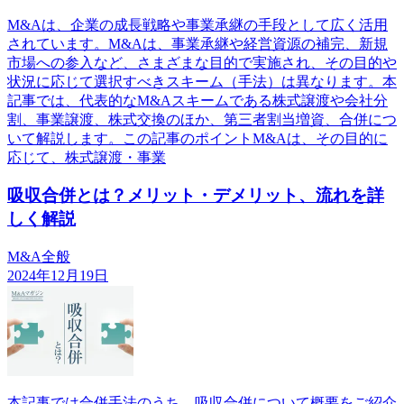
M&Aは、企業の成長戦略や事業承継の手段として広く活用
されています。M&Aは、事業承継や経営資源の補完、新規
市場への参入など、さまざまな目的で実施され、その目的や
状況に応じて選択すべきスキーム（手法）は異なります。本
記事では、代表的なM&Aスキームである株式譲渡や会社分
割、事業譲渡、株式交換のほか、第三者割当増資、合併につ
いて解説します。この記事のポイントM&Aは、その目的に
応じて、株式譲渡・事業
吸収合併とは？メリット・デメリット、流れを詳
しく解説
M&A全般
2024年12月19日
本記事では合併手法のうち、吸収合併について概要をご紹介