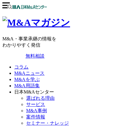
M&A・事業承継の情報を
わかりやすく発信
無料相談
コラム
M&Aニュース
M&Aを学ぶ
M&A用語集
日本M&Aセンター
選ばれる理由
サービス
M&A事例
案件情報
セミナー・ナレッジ