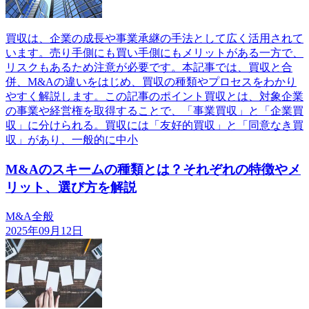
買収は、企業の成長や事業承継の手法として広く活用されて
います。売り手側にも買い手側にもメリットがある一方で、
リスクもあるため注意が必要です。本記事では、買収と合
併、M&Aの違いをはじめ、買収の種類やプロセスをわかり
やすく解説します。この記事のポイント買収とは、対象企業
の事業や経営権を取得することで、「事業買収」と「企業買
収」に分けられる。買収には「友好的買収」と「同意なき買
収」があり、一般的に中小
M&Aのスキームの種類とは？それぞれの特徴やメ
リット、選び方を解説
M&A全般
2025年09月12日