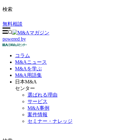
検索
無料相談
powered by
コラム
M&A
ニュース
M&Aを
学ぶ
M&A
用語集
日本M&A
センター
選ばれる理由
サービス
M&A事例
案件情報
セミナー・ナレッジ