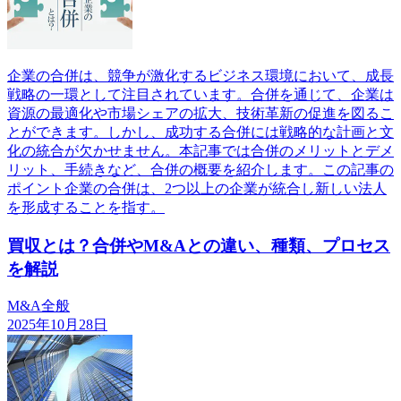
企業の合併は、競争が激化するビジネス環境において、成長
戦略の一環として注目されています。合併を通じて、企業は
資源の最適化や市場シェアの拡大、技術革新の促進を図るこ
とができます。しかし、成功する合併には戦略的な計画と文
化の統合が欠かせません。本記事では合併のメリットとデメ
リット、手続きなど、合併の概要を紹介します。この記事の
ポイント企業の合併は、2つ以上の企業が統合し新しい法人
を形成することを指す。
買収とは？合併やM&Aとの違い、種類、プロセス
を解説
M&A全般
2025年10月28日