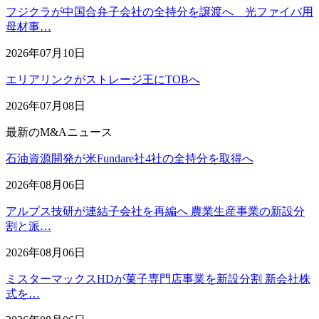
フジクラが中国合弁子会社の全持分を譲渡へ 光ファイバ用
母材事…
2026年07月10日
エリアリンクがストレージ王にTOBへ
2026年07月08日
最新のM&Aニュース
石油資源開発が米Fundare社4社の全持分を取得へ
2026年08月06日
アルプス技研が連結子会社を再編へ 農業生産事業の新設分
割と派…
2026年08月06日
ミスターマックスHDが菓子専門店事業を新設分割 新会社株
式を…