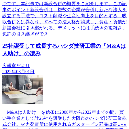
つです。本記事では新設合併の概要をご紹介します。この記
事のポイント新設合併は、複数の企業が合併し新たな法人を
設立する手法で、コスト削減や生産性向上を目的とする。吸
収合併とは異なり、すべての法人格が消滅し、資産・負債が
新設会社に引き継がれる。デメリットには手続きの複雑さ、
免許の引き継ぎができ
25社譲受して成長するハシダ技研工業の「M&Aは
人助け」の凄み
広報室だより
2022年03月01日
「M&Aは人助け」を信条に2008年から2022年までの間、買
い手企業として計25社を譲受した大阪市のハシダ技研工業株
式会社。火力発電所に使用されるガスタービン部品は高い技