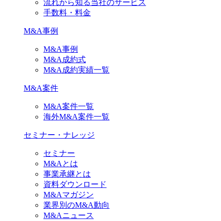
流れから知る当社のサービス
手数料・料金
M&A事例
M&A事例
M&A成約式
M&A成約実績一覧
M&A案件
M&A案件一覧
海外M&A案件一覧
セミナー・ナレッジ
セミナー
M&Aとは
事業承継とは
資料ダウンロード
M&Aマガジン
業界別のM&A動向
M&Aニュース