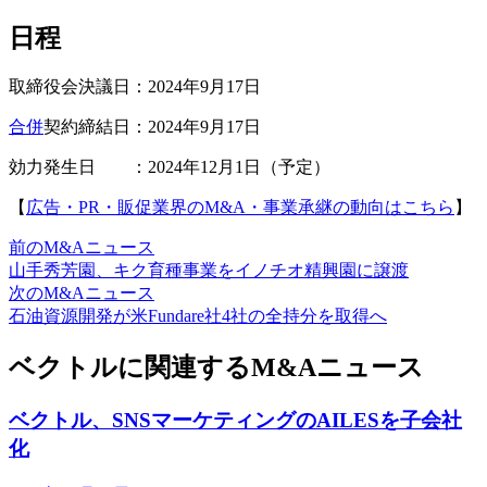
日程
取締役会決議日：2024年9月17日
合併
契約締結日：2024年9月17日
効力発生日 ：2024年12月1日（予定）
【
広告・PR・販促業界のM&A・事業承継の動向はこちら
】
前のM&Aニュース
山手秀芳園、キク育種事業をイノチオ精興園に譲渡
次のM&Aニュース
石油資源開発が米Fundare社4社の全持分を取得へ
ベクトルに関連するM&Aニュース
ベクトル、SNSマーケティングのAILESを子会社
化