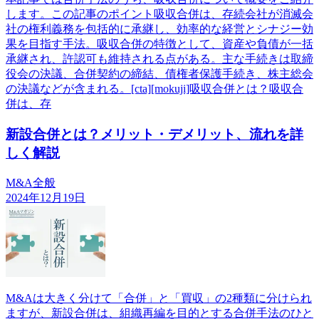
します。この記事のポイント吸収合併は、存続会社が消滅会
社の権利義務を包括的に承継し、効率的な経営とシナジー効
果を目指す手法。吸収合併の特徴として、資産や負債が一括
承継され、許認可も維持される点がある。主な手続きは取締
役会の決議、合併契約の締結、債権者保護手続き、株主総会
の決議などが含まれる。[cta][mokuji]吸収合併とは？吸収合
併は、存
新設合併とは？メリット・デメリット、流れを詳
しく解説
M&A全般
2024年12月19日
M&Aは大きく分けて「合併」と「買収」の2種類に分けられ
ますが、新設合併は、組織再編を目的とする合併手法のひと