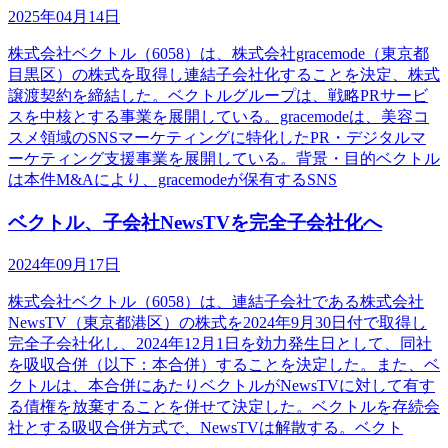
2025年04月14日
株式会社ベクトル（6058）は、株式会社gracemode（東京都
目黒区）の株式を取得し連結子会社化することを決定、株式
譲渡契約を締結した。ベクトルグループは、戦略PRサービ
スを中核とする事業を展開している。gracemodeは、美容コ
スメ領域のSNSマーケティングに特化したPR・デジタルマ
ーケティング支援事業を展開している。背景・目的ベクトル
は本件M&Aにより、gracemodeが保有するSNS
ベクトル、子会社NewsTVを完全子会社化へ
2024年09月17日
株式会社ベクトル（6058）は、連結子会社である株式会社
NewsTV（東京都港区）の株式を2024年9月30日付で取得し
完全子会社化し、2024年12月1日を効力発生日として、同社
を吸収合併（以下：本合併）することを決定した。また、ベ
クトルは、本合併にあたりベクトルがNewsTVに対して有す
る債権を放棄することを併せて決定した。ベクトルを存続会
社とする吸収合併方式で、NewsTVは解散する。ベクト