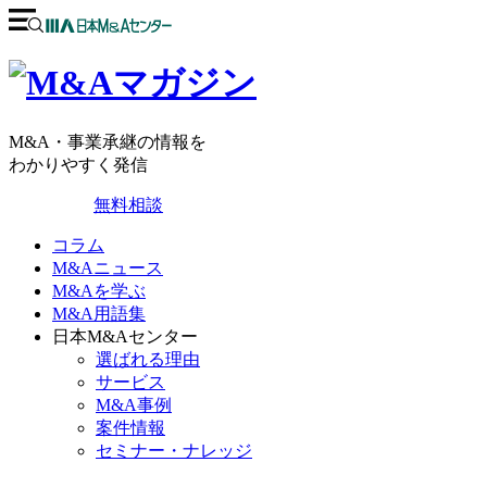
M&A・事業承継の情報を
わかりやすく発信
無料相談
コラム
M&Aニュース
M&Aを学ぶ
M&A用語集
日本M&Aセンター
選ばれる理由
サービス
M&A事例
案件情報
セミナー・ナレッジ