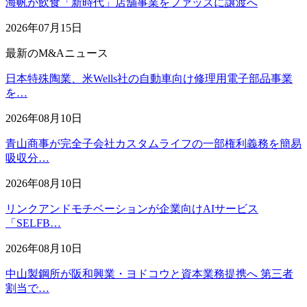
海帆が飲食「新時代」店舗事業をファッズに譲渡へ
2026年07月15日
最新のM&Aニュース
日本特殊陶業、米Wells社の自動車向け修理用電子部品事業
を…
2026年08月10日
青山商事が完全子会社カスタムライフの一部権利義務を簡易
吸収分…
2026年08月10日
リンクアンドモチベーションが企業向けAIサービス
「SELFB…
2026年08月10日
中山製鋼所が阪和興業・ヨドコウと資本業務提携へ 第三者
割当で…