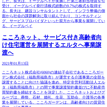
した。長大は、イーグルペイが実施した第三者割当増資を引
受け、イーグルペイ発行済株式総数の9.7%の株式を取得す
る。長大は、建設コンサルタントとして、インフラ整備の側
面から社会の課題解決に取り組んでおり、コンサルティン
グ、サービスプロバイダといった双方から事業を展開してい
る。イーグルペイ
こころネット、サービス付き高齢者向
け住宅運営を展開するエルタへ事業譲
渡へ
2021年01月13日
こころネット株式会社(6060)の連結子会社であるこころガー
デン株式会社（福島県福島市）が運営する介護事業の全部を
譲渡することに向けた協議を進め、特定非営利活動法人エル
タ（福島県福島市）との間で事業譲渡契約書並びに不動産売
買契約書を締結することを決定した。こころネットおよびグ
ループは、葬祭、石材、婚礼、生花、互助会、介護等の各事
業を展開している。こころガーデンは、高齢者向けの賃貸住