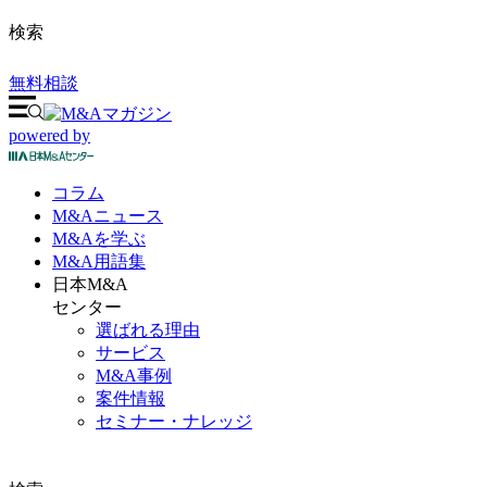
検索
無料相談
powered by
コラム
M&A
ニュース
M&Aを
学ぶ
M&A
用語集
日本M&A
センター
選ばれる理由
サービス
M&A事例
案件情報
セミナー・ナレッジ