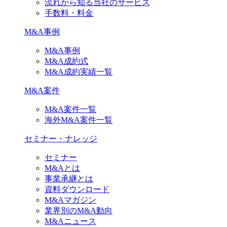
流れから知る当社のサービス
手数料・料金
M&A事例
M&A事例
M&A成約式
M&A成約実績一覧
M&A案件
M&A案件一覧
海外M&A案件一覧
セミナー・ナレッジ
セミナー
M&Aとは
事業承継とは
資料ダウンロード
M&Aマガジン
業界別のM&A動向
M&Aニュース