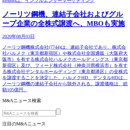
toridoriは、インフルエンサーマーケティング
ノーリツ鋼機、連結子会社およびグル
ープ企業の全株式譲渡へ、MBOも実施
2020年08月03日
ノーリツ鋼機株式会社(7744)は、連結子会社であり、株式会
社ハルメク（東京都新宿区）や株式会社全国通販（大阪府大
阪市）を有する株式会社ハルメクホールディングス（東京都
新宿区）及び、フィード株式会社（神奈川県横浜市）を有す
る株式会社デンタルホールディング（東京都港区）の全株式
を譲渡することを決定した。ハルメクHD、デンタルHDは、
ノーリツ鋼機の連結子会社から除外される。譲渡価格は、総
額105億円。
M&Aニュース検索
注目のM&Aニュース