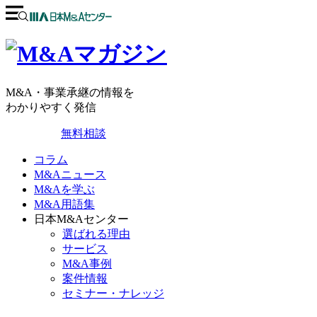
M&A・事業承継の情報を
わかりやすく発信
無料相談
コラム
M&Aニュース
M&Aを学ぶ
M&A用語集
日本M&Aセンター
選ばれる理由
サービス
M&A事例
案件情報
セミナー・ナレッジ