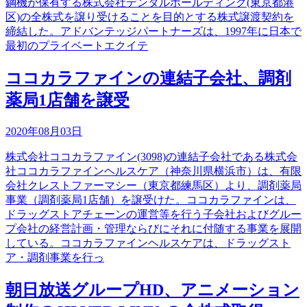
鋼機が保有する株式会社デンタルホールディング(東京都港
区)の全株式を譲り受けることを目的とする株式譲渡契約を
締結した。アドバンテッジパートナーズは、1997年に日本で
最初のプライベートエクイテ
ココカラファインの連結子会社、調剤
薬局1店舗を譲受
2020年08月03日
株式会社ココカラファイン(3098)の連結子会社である株式会
社ココカラファインヘルスケア（神奈川県横浜市）は、有限
会社クレストファーマシー（東京都練馬区）より、調剤薬局
事業（調剤薬局1店舗）を譲受けた。ココカラファインは、
ドラッグストアチェーンの運営等を行う子会社およびグルー
プ会社の経営計画・管理ならびにそれに付随する事業を展開
している。ココカラファインヘルスケアは、ドラッグスト
ア・調剤事業を行っ
朝日放送グループHD、アニメーション