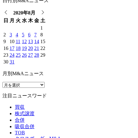
日付別M&Aニュース
2020年8月
日
月
火
水
木
金
土
1
2
3
4
5
6
7
8
9
10
11
12
13
14
15
16
17
18
19
20
21
22
23
24
25
26
27
28
29
30
31
月別M&Aニュース
注目ニュースワード
買収
株式譲渡
合併
吸収合併
TOB