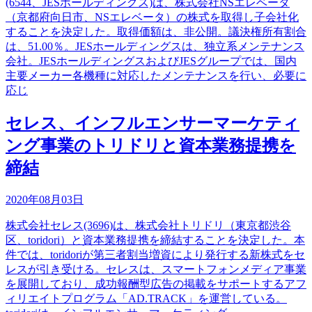
(6544、JESホールディングス)は、株式会社NSエレベータ
（京都府向日市、NSエレベータ）の株式を取得し子会社化
することを決定した。取得価額は、非公開。議決権所有割合
は、51.00％。JESホールディングスは、独立系メンテナンス
会社。JESホールディングスおよびJESグループでは、国内
主要メーカー各機種に対応したメンテナンスを行い、必要に
応じ
セレス、インフルエンサーマーケティ
ング事業のトリドリと資本業務提携を
締結
2020年08月03日
株式会社セレス(3696)は、株式会社トリドリ（東京都渋谷
区、toridori）と資本業務提携を締結することを決定した。本
件では、toridoriが第三者割当増資により発行する新株式をセ
レスが引き受ける。セレスは、スマートフォンメディア事業
を展開しており、成功報酬型広告の掲載をサポートするアフ
ィリエイトプログラム「AD.TRACK」を運営している。