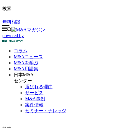
検索
無料相談
powered by
コラム
M&A
ニュース
M&Aを
学ぶ
M&A
用語集
日本M&A
センター
選ばれる理由
サービス
M&A事例
案件情報
セミナー・ナレッジ