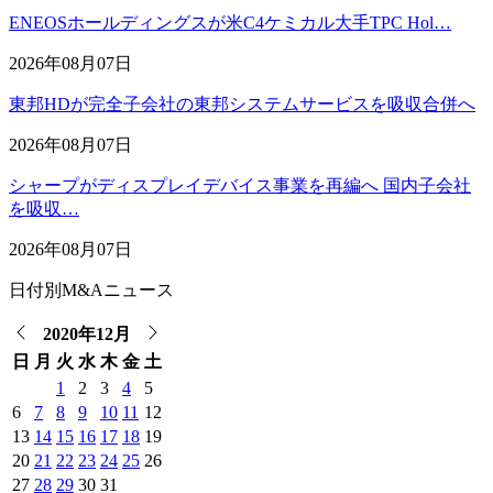
ENEOSホールディングスが米C4ケミカル大手TPC Hol…
2026年08月07日
東邦HDが完全子会社の東邦システムサービスを吸収合併へ
2026年08月07日
シャープがディスプレイデバイス事業を再編へ 国内子会社
を吸収…
2026年08月07日
日付別M&Aニュース
2020年12月
日
月
火
水
木
金
土
1
2
3
4
5
6
7
8
9
10
11
12
13
14
15
16
17
18
19
20
21
22
23
24
25
26
27
28
29
30
31