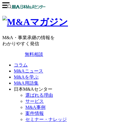
M&A・事業承継の情報を
わかりやすく発信
無料相談
コラム
M&Aニュース
M&Aを学ぶ
M&A用語集
日本M&Aセンター
選ばれる理由
サービス
M&A事例
案件情報
セミナー・ナレッジ