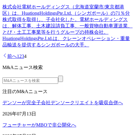
株式会社電材ホールディングス（北海道室蘭市/東京都港
区）は、HuationgHoldingsPte.Ltd.（シンガポール）の71％分
株式取得を取得し、子会社化した。電材ホールディングス
は、解体工事、土木建設請負工事、一般貨物自動車運送業、
とび・土工工事業等を行うグループの持株会社。
HuationgHoldingsPte.Ltd.は、クレーンオペレーション・重量
品輸送を提供するシンガポールの大手。
前へ
1
2
3
4
M&Aニュース検索
注目のM&Aニュース
デンソーが完全子会社デンソークリエイトを吸収合併へ
2026年07月13日
フューチャーがMBOで非公開化へ