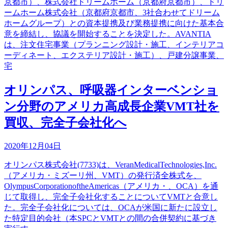
京都市）、株式会社ドリームホーム（京都府京都市）、ドリ
ームホーム株式会社（京都府京都市、3社合わせてドリーム
ホームグループ）との資本提携及び業務提携に向けた基本合
意を締結し、協議を開始することを決定した。AVANTIA
は、注文住宅事業（プランニング設計・施工、インテリアコ
ーディネート、エクステリア設計・施工）、戸建分譲事業、
宅
オリンパス、呼吸器インターベンショ
ン分野のアメリカ高成長企業VMT社を
買収、完全子会社化へ
2020年12月04日
オリンパス株式会社(7733)は、VeranMedicalTechnologies,Inc.
（アメリカ・ミズーリ州、VMT）の発行済全株式を、
OlympusCorporationoftheAmericas（アメリカ・、OCA）を通
じて取得し、完全子会社化することについてVMTと合意し
た。完全子会社化については、OCAが米国に新たに設立し
た特定目的会社（本SPCとVMTとの間の合併契約に基づき