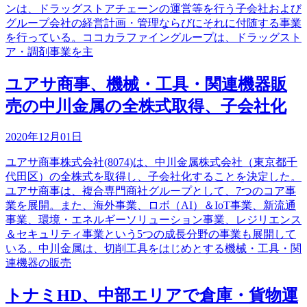
ンは、ドラッグストアチェーンの運営等を行う子会社および
グループ会社の経営計画・管理ならびにそれに付随する事業
を行っている。ココカラファイングループは、ドラッグスト
ア・調剤事業を主
ユアサ商事、機械・工具・関連機器販
売の中川金属の全株式取得、子会社化
2020年12月01日
ユアサ商事株式会社(8074)は、中川金属株式会社（東京都千
代田区）の全株式を取得し、子会社化することを決定した。
ユアサ商事は、複合専門商社グループとして、7つのコア事
業を展開。また、海外事業、ロボ（AI）＆IoT事業、新流通
事業、環境・エネルギーソリューション事業、レジリエンス
＆セキュリティ事業という5つの成長分野の事業も展開して
いる。中川金属は、切削工具をはじめとする機械・工具・関
連機器の販売
トナミHD、中部エリアで倉庫・貨物運