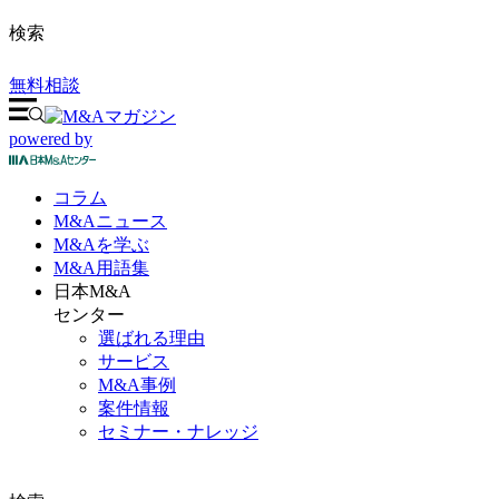
検索
無料相談
powered by
コラム
M&A
ニュース
M&Aを
学ぶ
M&A
用語集
日本M&A
センター
選ばれる理由
サービス
M&A事例
案件情報
セミナー・ナレッジ