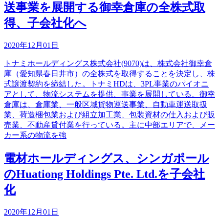
送事業を展開する御幸倉庫の全株式取
得、子会社化へ
2020年12月01日
トナミホールディングス株式会社(9070)は、株式会社御幸倉
庫（愛知県春日井市）の全株式を取得することを決定し、株
式譲渡契約を締結した。トナミHDは、3PL事業のパイオニ
アとして、物流システムを提供、事業を展開している。御幸
倉庫は、倉庫業、一般区域貨物運送事業、自動車運送取扱
業、荷造梱包業および組立加工業、包装資材の仕入および販
売業、不動産貸付業を行っている。主に中部エリアで、メー
カー系の物流を強
電材ホールディングス、シンガポール
のHuationg Holdings Pte. Ltd.を子会社
化
2020年12月01日