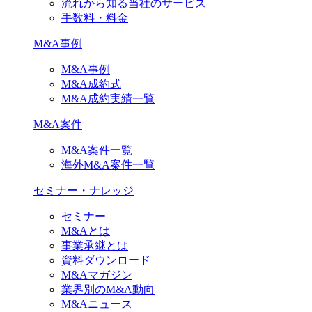
流れから知る当社のサービス
手数料・料金
M&A事例
M&A事例
M&A成約式
M&A成約実績一覧
M&A案件
M&A案件一覧
海外M&A案件一覧
セミナー・ナレッジ
セミナー
M&Aとは
事業承継とは
資料ダウンロード
M&Aマガジン
業界別のM&A動向
M&Aニュース