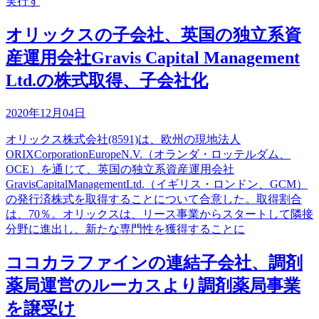
実行す
オリックスの子会社、英国の独立系資
産運用会社Gravis Capital Management
Ltd.の株式取得、子会社化
2020年12月04日
オリックス株式会社(8591)は、欧州の現地法人
ORIXCorporationEuropeN.V.（オランダ・ロッテルダム、
OCE）を通じて、英国の独立系資産運用会社
GravisCapitalManagementLtd.（イギリス・ロンドン、GCM）
の発行済株式を取得することについて合意した。取得割合
は、70％。オリックスは、リース事業からスタートして隣接
分野に進出し、新たな専門性を獲得することに
ココカラファインの連結子会社、調剤
薬局運営のルーカスより調剤薬局事業
を譲受け