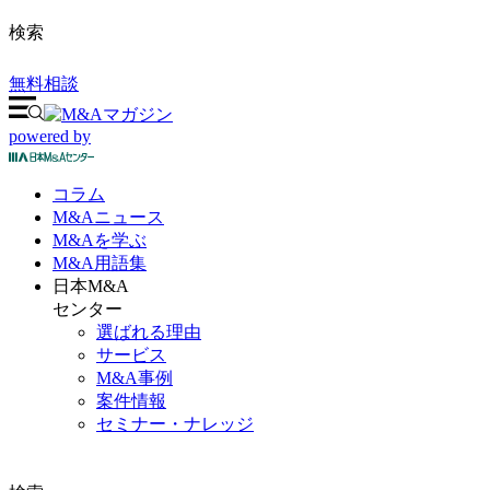
検索
無料相談
powered by
コラム
M&A
ニュース
M&Aを
学ぶ
M&A
用語集
日本M&A
センター
選ばれる理由
サービス
M&A事例
案件情報
セミナー・ナレッジ