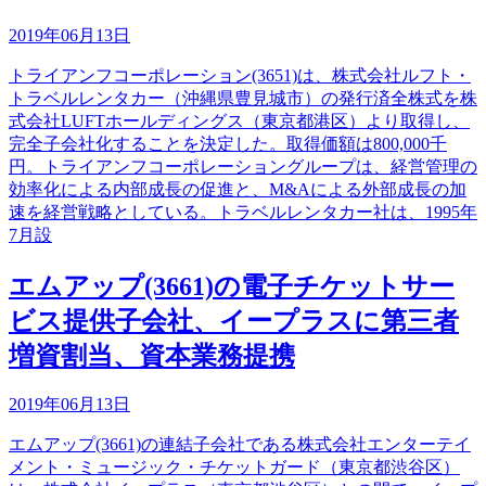
2019年06月13日
トライアンフコーポレーション(3651)は、株式会社ルフト・
トラベルレンタカー（沖縄県豊見城市）の発行済全株式を株
式会社LUFTホールディングス（東京都港区）より取得し、
完全子会社化することを決定した。取得価額は800,000千
円。トライアンフコーポレーショングループは、経営管理の
効率化による内部成長の促進と、M&Aによる外部成長の加
速を経営戦略としている。トラベルレンタカー社は、1995年
7月設
エムアップ(3661)の電子チケットサー
ビス提供子会社、イープラスに第三者
増資割当、資本業務提携
2019年06月13日
エムアップ(3661)の連結子会社である株式会社エンターテイ
メント・ミュージック・チケットガード（東京都渋谷区）