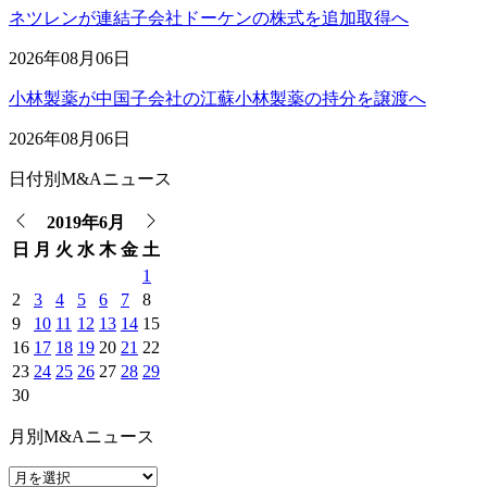
ネツレンが連結子会社ドーケンの株式を追加取得へ
2026年08月06日
小林製薬が中国子会社の江蘇小林製薬の持分を譲渡へ
2026年08月06日
日付別M&Aニュース
2019年6月
日
月
火
水
木
金
土
1
2
3
4
5
6
7
8
9
10
11
12
13
14
15
16
17
18
19
20
21
22
23
24
25
26
27
28
29
30
月別M&Aニュース