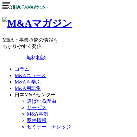
M&A・事業承継の情報を
わかりやすく発信
無料相談
コラム
M&Aニュース
M&Aを学ぶ
M&A用語集
日本M&Aセンター
選ばれる理由
サービス
M&A事例
案件情報
セミナー・ナレッジ