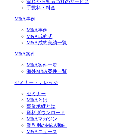
流れから知る当社のサービス
手数料・料金
M&A事例
M&A事例
M&A成約式
M&A成約実績一覧
M&A案件
M&A案件一覧
海外M&A案件一覧
セミナー・ナレッジ
セミナー
M&Aとは
事業承継とは
資料ダウンロード
M&Aマガジン
業界別のM&A動向
M&Aニュース