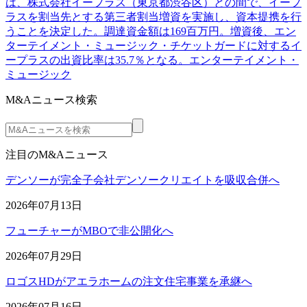
は、株式会社イープラス（東京都渋谷区）との間で、イープ
ラスを割当先とする第三者割当増資を実施し、資本提携を行
うことを決定した。調達資金額は169百万円。増資後、エン
ターテイメント・ミュージック・チケットガードに対するイ
ープラスの出資比率は35.7％となる。エンターテイメント・
ミュージック
M&Aニュース検索
注目のM&Aニュース
デンソーが完全子会社デンソークリエイトを吸収合併へ
2026年07月13日
フューチャーがMBOで非公開化へ
2026年07月29日
ロゴスHDがアエラホームの注文住宅事業を承継へ
2026年07月16日