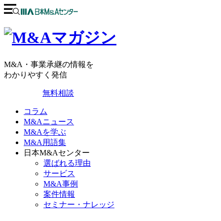
M&A・事業承継の情報を
わかりやすく発信
無料相談
コラム
M&Aニュース
M&Aを学ぶ
M&A用語集
日本M&Aセンター
選ばれる理由
サービス
M&A事例
案件情報
セミナー・ナレッジ