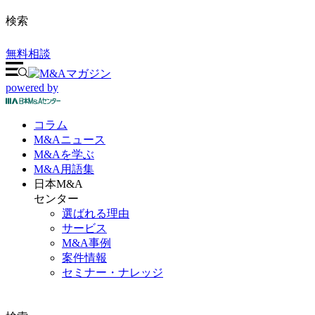
検索
無料相談
powered by
コラム
M&A
ニュース
M&Aを
学ぶ
M&A
用語集
日本M&A
センター
選ばれる理由
サービス
M&A事例
案件情報
セミナー・ナレッジ