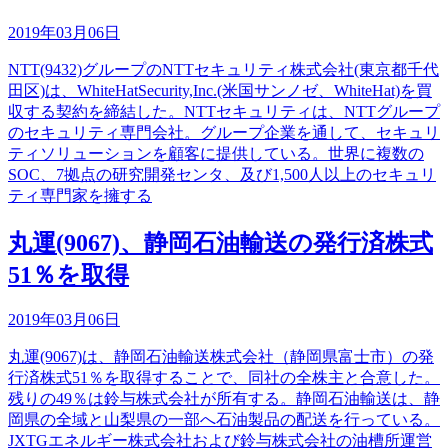
2019年03月06日
NTT(9432)グループのNTTセキュリティ株式会社(東京都千代
田区)は、WhiteHatSecurity,Inc.(米国サンノゼ、WhiteHat)を買
収する契約を締結した。NTTセキュリティは、NTTグループ
のセキュリティ専門会社。グループ企業を通して、セキュリ
ティソリューションを顧客に提供している。世界に複数の
SOC、7拠点の研究開発センタ、及び1,500人以上のセキュリ
ティ専門家を擁する
丸運(9067)、静岡石油輸送の発行済株式
51％を取得
2019年03月06日
丸運(9067)は、静岡石油輸送株式会社（静岡県富士市）の発
行済株式51％を取得することで、同社の全株主と合意した。
残りの49％は鈴与株式会社が所有する。静岡石油輸送は、静
岡県の全域と山梨県の一部へ石油製品の配送を行っている。
JXTGエネルギー株式会社および鈴与株式会社の油槽所運営