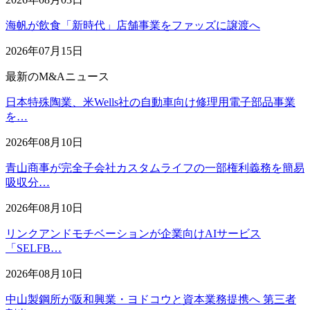
海帆が飲食「新時代」店舗事業をファッズに譲渡へ
2026年07月15日
最新のM&Aニュース
日本特殊陶業、米Wells社の自動車向け修理用電子部品事業
を…
2026年08月10日
青山商事が完全子会社カスタムライフの一部権利義務を簡易
吸収分…
2026年08月10日
リンクアンドモチベーションが企業向けAIサービス
「SELFB…
2026年08月10日
中山製鋼所が阪和興業・ヨドコウと資本業務提携へ 第三者