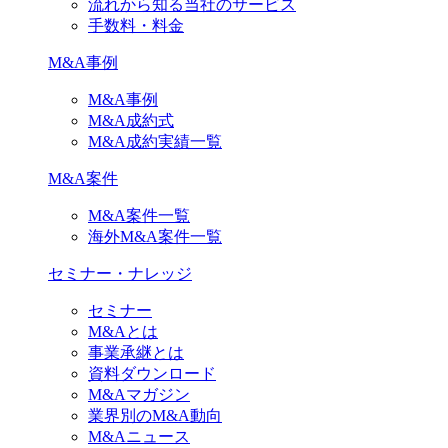
流れから知る当社のサービス
手数料・料金
M&A事例
M&A事例
M&A成約式
M&A成約実績一覧
M&A案件
M&A案件一覧
海外M&A案件一覧
セミナー・ナレッジ
セミナー
M&Aとは
事業承継とは
資料ダウンロード
M&Aマガジン
業界別のM&A動向
M&Aニュース