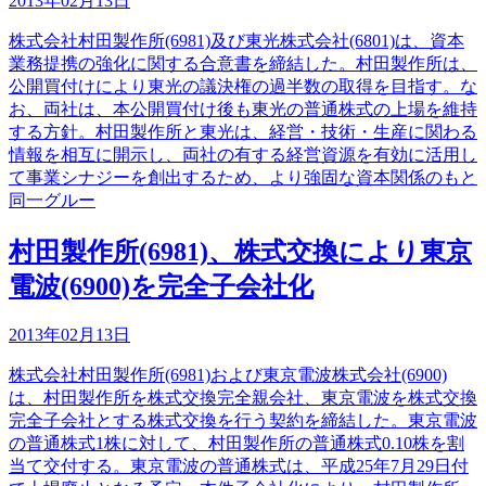
2013年02月13日
株式会社村田製作所(6981)及び東光株式会社(6801)は、資本
業務提携の強化に関する合意書を締結した。村田製作所は、
公開買付けにより東光の議決権の過半数の取得を目指す。な
お、両社は、本公開買付け後も東光の普通株式の上場を維持
する方針。村田製作所と東光は、経営・技術・生産に関わる
情報を相互に開示し、両社の有する経営資源を有効に活用し
て事業シナジーを創出するため、より強固な資本関係のもと
同一グルー
村田製作所(6981)、株式交換により東京
電波(6900)を完全子会社化
2013年02月13日
株式会社村田製作所(6981)および東京電波株式会社(6900)
は、村田製作所を株式交換完全親会社、東京電波を株式交換
完全子会社とする株式交換を行う契約を締結した。東京電波
の普通株式1株に対して、村田製作所の普通株式0.10株を割
当て交付する。東京電波の普通株式は、平成25年7月29日付