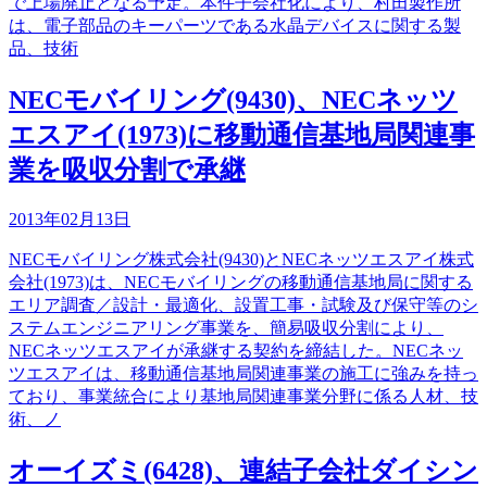
で上場廃止となる予定。本件子会社化により、村田製作所
は、電子部品のキーパーツである水晶デバイスに関する製
品、技術
NECモバイリング(9430)、NECネッツ
エスアイ(1973)に移動通信基地局関連事
業を吸収分割で承継
2013年02月13日
NECモバイリング株式会社(9430)とNECネッツエスアイ株式
会社(1973)は、NECモバイリングの移動通信基地局に関する
エリア調査／設計・最適化、設置工事・試験及び保守等のシ
ステムエンジニアリング事業を、簡易吸収分割により、
NECネッツエスアイが承継する契約を締結した。NECネッ
ツエスアイは、移動通信基地局関連事業の施工に強みを持っ
ており、事業統合により基地局関連事業分野に係る人材、技
術、ノ
オーイズミ(6428)、連結子会社ダイシン