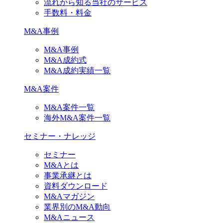
流れから知る当社のサービス
手数料・料金
M&A事例
M&A事例
M&A成約式
M&A成約実績一覧
M&A案件
M&A案件一覧
海外M&A案件一覧
セミナー・ナレッジ
セミナー
M&Aとは
事業承継とは
資料ダウンロード
M&Aマガジン
業界別のM&A動向
M&Aニュース