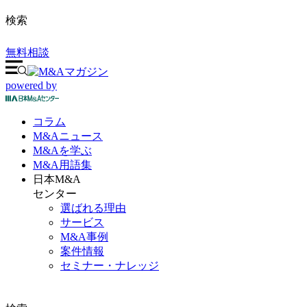
検索
無料相談
powered by
コラム
M&A
ニュース
M&Aを
学ぶ
M&A
用語集
日本M&A
センター
選ばれる理由
サービス
M&A事例
案件情報
セミナー・ナレッジ