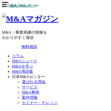
M&A・事業承継の情報を
わかりやすく発信
無料相談
コラム
M&Aニュース
M&Aを学ぶ
M&A用語集
日本M&Aセンター
選ばれる理由
サービス
M&A事例
案件情報
セミナー・ナレッジ