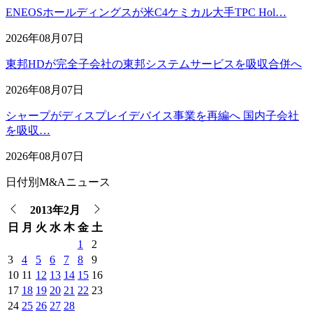
ENEOSホールディングスが米C4ケミカル大手TPC Hol…
2026年08月07日
東邦HDが完全子会社の東邦システムサービスを吸収合併へ
2026年08月07日
シャープがディスプレイデバイス事業を再編へ 国内子会社
を吸収…
2026年08月07日
日付別M&Aニュース
2013年2月
日
月
火
水
木
金
土
1
2
3
4
5
6
7
8
9
10
11
12
13
14
15
16
17
18
19
20
21
22
23
24
25
26
27
28