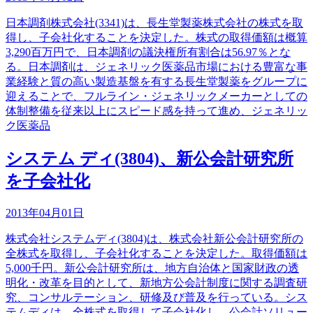
日本調剤株式会社(3341)は、長生堂製薬株式会社の株式を取
得し、子会社化することを決定した。株式の取得価額は概算
3,290百万円で、日本調剤の議決権所有割合は56.97％とな
る。日本調剤は、ジェネリック医薬品市場における豊富な事
業経験と質の高い製造基盤を有する長生堂製薬をグループに
迎えることで、フルライン・ジェネリックメーカーとしての
体制整備を従来以上にスピード感を持って進め、ジェネリッ
ク医薬品
システム ディ(3804)、新公会計研究所
を子会社化
2013年04月01日
株式会社システムディ(3804)は、株式会社新公会計研究所の
全株式を取得し、子会社化することを決定した。取得価額は
5,000千円。新公会計研究所は、地方自治体と国家財政の透
明化・改革を目的として、新地方公会計制度に関する調査研
究、コンサルテーション、研修及び普及を行っている。シス
テムディは、全株式を取得して子会社化し、公会計ソリュー