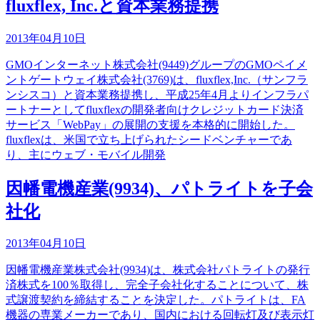
fluxflex, Inc.と資本業務提携
2013年04月10日
GMOインターネット株式会社(9449)グループのGMOペイメ
ントゲートウェイ株式会社(3769)は、fluxflex,Inc.（サンフラ
ンシスコ）と資本業務提携し、平成25年4月よりインフラパ
ートナーとしてfluxflexの開発者向けクレジットカード決済
サービス「WebPay」の展開の支援を本格的に開始した。
fluxflexは、米国で立ち上げられたシードベンチャーであ
り、主にウェブ・モバイル開発
因幡電機産業(9934)、パトライトを子会
社化
2013年04月10日
因幡電機産業株式会社(9934)は、株式会社パトライトの発行
済株式を100％取得し、完全子会社化することについて、株
式譲渡契約を締結することを決定した。パトライトは、FA
機器の専業メーカーであり、国内における回転灯及び表示灯