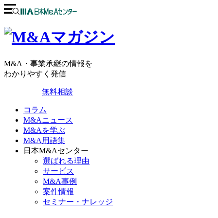
M&A・事業承継の情報を
わかりやすく発信
無料相談
コラム
M&Aニュース
M&Aを学ぶ
M&A用語集
日本M&Aセンター
選ばれる理由
サービス
M&A事例
案件情報
セミナー・ナレッジ