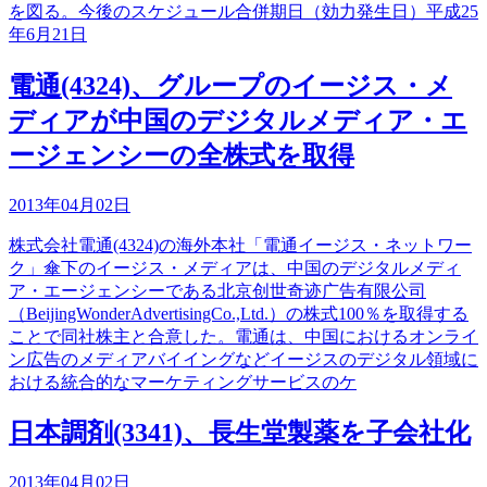
を図る。今後のスケジュール合併期日（効力発生日）平成25
年6月21日
電通(4324)、グループのイージス・メ
ディアが中国のデジタルメディア・エ
ージェンシーの全株式を取得
2013年04月02日
株式会社電通(4324)の海外本社「電通イージス・ネットワー
ク」傘下のイージス・メディアは、中国のデジタルメディ
ア・エージェンシーである北京创世奇迹广告有限公司
（BeijingWonderAdvertisingCo.,Ltd.）の株式100％を取得する
ことで同社株主と合意した。電通は、中国におけるオンライ
ン広告のメディアバイイングなどイージスのデジタル領域に
おける統合的なマーケティングサービスのケ
日本調剤(3341)、長生堂製薬を子会社化
2013年04月02日