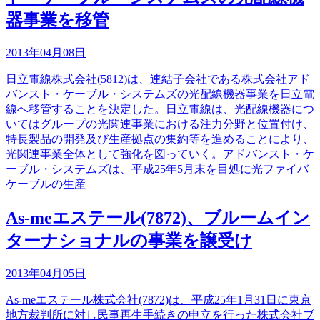
器事業を移管
2013年04月08日
日立電線株式会社(5812)は、連結子会社である株式会社アド
バンスト・ケーブル・システムズの光配線機器事業を日立電
線へ移管することを決定した。日立電線は、光配線機器につ
いてはグループの光関連事業における注力分野と位置付け、
特長製品の開発及び生産拠点の集約等を進めることにより、
光関連事業全体として強化を図っていく。アドバンスト・ケ
ーブル・システムズは、平成25年5月末を目処に光ファイバ
ケーブルの生産
As-meエステール(7872)、ブルームイン
ターナショナルの事業を譲受け
2013年04月05日
As-meエステール株式会社(7872)は、平成25年1月31日に東京
地方裁判所に対し民事再生手続きの申立を行った株式会社ブ