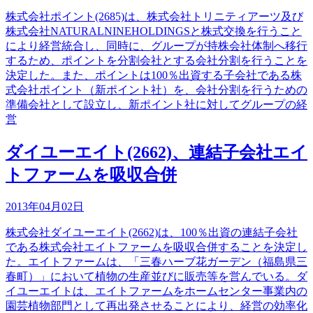
株式会社ポイント(2685)は、株式会社トリニティアーツ及び
株式会社NATURALNINEHOLDINGSと株式交換を行うこと
により経営統合し、同時に、グループが持株会社体制へ移行
するため、ポイントを分割会社とする会社分割を行うことを
決定した。また、ポイントは100％出資する子会社である株
式会社ポイント（新ポイント社）を、会社分割を行うための
準備会社として設立し、新ポイント社に対してグループの経
営
ダイユーエイト(2662)、連結子会社エイ
トファームを吸収合併
2013年04月02日
株式会社ダイユーエイト(2662)は、100％出資の連結子会社
である株式会社エイトファームを吸収合併することを決定し
た。エイトファームは、「三春ハーブ花ガーデン（福島県三
春町）」において植物の生産並びに販売等を営んでいる。ダ
イユーエイトは、エイトファームをホームセンター事業内の
園芸植物部門として再出発させることにより、経営の効率化