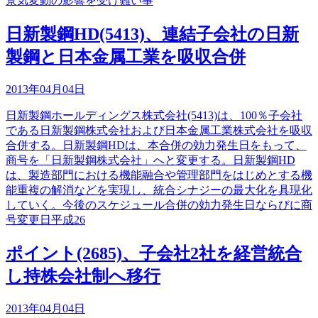
景気変動の影響を受け難い事
日新製鋼HD(5413)、連結子会社の日新
製鋼と日本金属工業を吸収合併
2013年04月04日
日新製鋼ホールディングス株式会社(5413)は、100％子会社
である日新製鋼株式会社および日本金属工業株式会社を吸収
合併する。日新製鋼HDは、本合併の効力発生日をもって、
商号を「日新製鋼株式会社」へと変更する。日新製鋼HD
は、製造部門における機能融合や管理部門をはじめとする機
能重複の解消などを実現し、統合シナジーの最大化を具現化
していく。今後のスケジュール合併の効力発生日ならびに商
号変更日平成26
ポイント(2685)、子会社2社を経営統合
し持株会社制へ移行
2013年04月04日