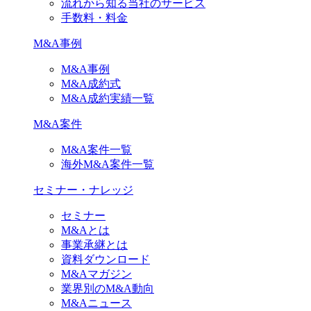
流れから知る当社のサービス
手数料・料金
M&A事例
M&A事例
M&A成約式
M&A成約実績一覧
M&A案件
M&A案件一覧
海外M&A案件一覧
セミナー・ナレッジ
セミナー
M&Aとは
事業承継とは
資料ダウンロード
M&Aマガジン
業界別のM&A動向
M&Aニュース