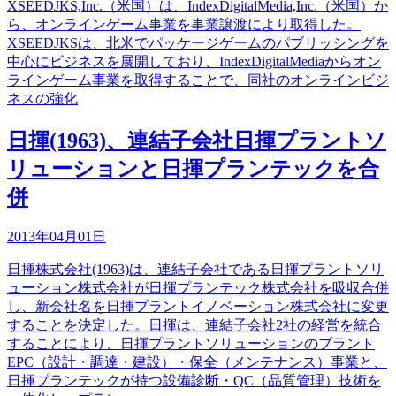
XSEEDJKS,Inc.（米国）は、IndexDigitalMedia,Inc.（米国）か
ら、オンラインゲーム事業を事業譲渡により取得した。
XSEEDJKSは、北米でパッケージゲームのパブリッシングを
中心にビジネスを展開しており、IndexDigitalMediaからオン
ラインゲーム事業を取得することで、同社のオンラインビジ
ネスの強化
日揮(1963)、連結子会社日揮プラントソ
リューションと日揮プランテックを合
併
2013年04月01日
日揮株式会社(1963)は、連結子会社である日揮プラントソリ
ューション株式会社が日揮プランテック株式会社を吸収合併
し、新会社名を日揮プラントイノベーション株式会社に変更
することを決定した。日揮は、連結子会社2社の経営を統合
することにより、日揮プラントソリューションのプラント
EPC（設計・調達・建設）・保全（メンテナンス）事業と、
日揮プランテックが持つ設備診断・QC（品質管理）技術を