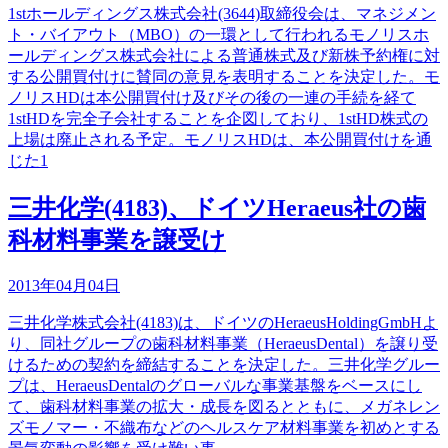
1stホールディングス株式会社(3644)取締役会は、マネジメン
ト・バイアウト（MBO）の一環として行われるモノリスホ
ールディングス株式会社による普通株式及び新株予約権に対
する公開買付けに賛同の意見を表明することを決定した。モ
ノリスHDは本公開買付け及びその後の一連の手続を経て
1stHDを完全子会社することを企図しており、1stHD株式の
上場は廃止される予定。モノリスHDは、本公開買付けを通
じた1
三井化学(4183)、ドイツHeraeus社の歯
科材料事業を譲受け
2013年04月04日
三井化学株式会社(4183)は、ドイツのHeraeusHoldingGmbHよ
り、同社グループの歯科材料事業（HeraeusDental）を譲り受
けるための契約を締結することを決定した。三井化学グルー
プは、HeraeusDentalのグローバルな事業基盤をベースにし
て、歯科材料事業の拡大・成長を図るとともに、メガネレン
ズモノマー・不織布などのヘルスケア材料事業を初めとする