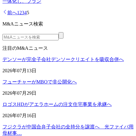
一体化し、プラン
前へ
1
2
3
4
5
M&Aニュース検索
注目のM&Aニュース
デンソーが完全子会社デンソークリエイトを吸収合併へ
2026年07月13日
フューチャーがMBOで非公開化へ
2026年07月29日
ロゴスHDがアエラホームの注文住宅事業を承継へ
2026年07月16日
フジクラが中国合弁子会社の全持分を譲渡へ 光ファイバ用
母材事…