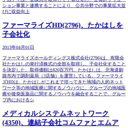
ション事業と連携することにより、公共分野での事業拡大並
びに収益向上
ファーマライズHD(2796)、たかはしを
子会社化
2013年04月01日
ファーマライズホールディングス株式会社(2796)は、有限会
社たかはしの発行済株式の全部を取得し、子会社化すること
を決定した。取得価額は820百万円。たかはしは、北海道釧
路市内で調剤薬局（3店舗）を運営している。ファーマライ
ズHDは、たかはしがこれまで培ってきた地域の人的ネット
ワーク等の地域医療に関するノウハウに、グループの地域医
療や後発医薬品に関するノウハウを融合することで、グルー
プ内におけるシ
メディカルシステムネットワーク
(4350)、連結子会社コムファとエムア