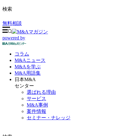
検索
無料相談
powered by
コラム
M&A
ニュース
M&Aを
学ぶ
M&A
用語集
日本M&A
センター
選ばれる理由
サービス
M&A事例
案件情報
セミナー・ナレッジ