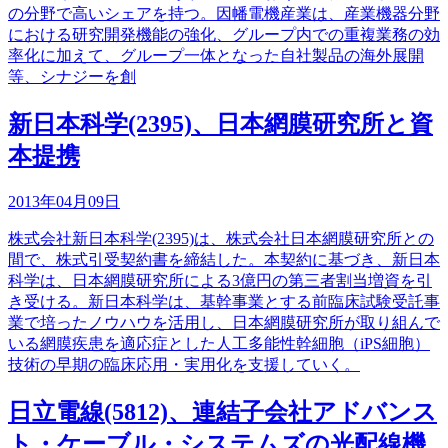
の分野で高いシェアを持つ。因幡電機産業は、産業機器分野
における研究開発機能の強化、グループ内での重複業務の効
率化に加えて、グループ一体となった自社製品の海外展開
等、シナジーを創
新日本科学(2395)、日本網膜研究所と資
本提携
2013年04月09日
株式会社新日本科学(2395)は、株式会社日本網膜研究所との
間で、株式引受契約書を締結した。本契約に基づき、新日本
科学は、日本網膜研究所による3億円の第三者割当増資を引
き受ける。新日本科学は、基幹事業とする前臨床試験受託事
業で培ったノウハウを活用し、日本網膜研究所が取り組んで
いる網膜疾患を適応症とした人工多能性幹細胞（iPS細胞）
技術の早期の臨床応用・実用化を支援していく。
日立電線(5812)、連結子会社アドバンス
ト・ケーブル・システムズの光配線機