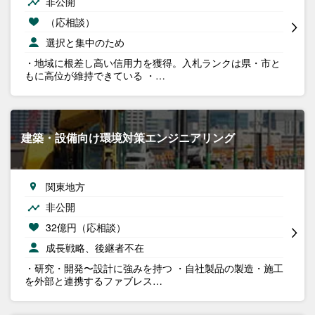
非公開
（応相談）
選択と集中のため
・地域に根差し高い信用力を獲得。入札ランクは県・市と
もに高位が維持できている ・…
建築・設備向け環境対策エンジニアリング
関東地方
非公開
32億円（応相談）
成長戦略、後継者不在
・研究・開発〜設計に強みを持つ ・自社製品の製造・施工
を外部と連携するファブレス…