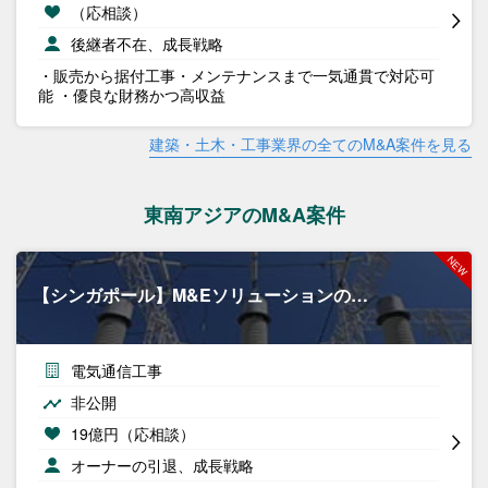
（応相談）
後継者不在、成長戦略
・販売から据付工事・メンテナンスまで一気通貫で対応可
能 ・優良な財務かつ高収益
建築・土木・工事業界の全てのM&A案件を見る
東南アジアのM&A案件
【シンガポール】M&Eソリューションの…
電気通信工事
非公開
19億円（応相談）
オーナーの引退、成長戦略