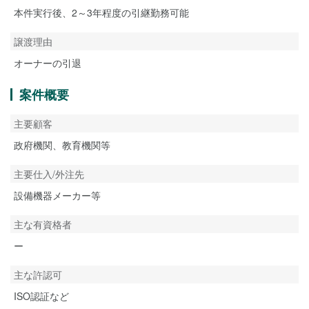
本件実行後、2～3年程度の引継勤務可能
譲渡理由
オーナーの引退
案件概要
主要顧客
政府機関、教育機関等
主要仕入/外注先
設備機器メーカー等
主な有資格者
ー
主な許認可
ISO認証など