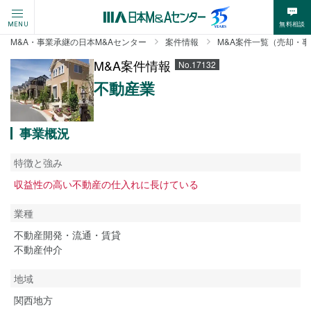
無料相談
MENU
M&A・事業承継の日本M&Aセンター
案件情報
M&A案件一覧（売却・
M&A案件情報
No.17132
不動産業
事業概況
特徴と強み
収益性の高い不動産の仕入れに長けている
業種
不動産開発・流通・賃貸
不動産仲介
地域
関西地方