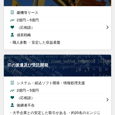
建機等リース
2億円～5億円
（応相談）
成長戦略
・職人多数 ・安定した収益基盤
ITの派遣及び受託開発
システム・組込ソフト開発・情報処理支援
2億円～5億円
（応相談）
後継者不在
・大手企業との安定した取引がある ・約20名のエンジニ