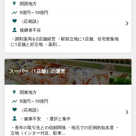
関西地方
5億円～10億円
（応相談）
後継者不在
・調剤薬局を2店舗経営 ・駅前立地に1店舗、住宅密集地
に1店舗と好立地 ・薬剤…
スーパー（1店舗）の運営
関東地方
5億円～10億円
（応相談）
・健康不安 ・選択と集中
・長年の取引先との信頼関係 ・地元での圧倒的知名度 ・
立地（インター付近、駐車…