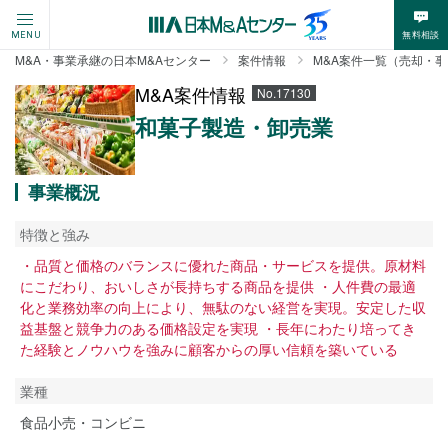
無料相談
MENU
M&A・事業承継の日本M&Aセンター
案件情報
M&A案件一覧（売却・
M&A案件情報
No.17130
和菓子製造・卸売業
事業概況
特徴と強み
・品質と価格のバランスに優れた商品・サービスを提供。原材料
にこだわり、おいしさが長持ちする商品を提供 ・人件費の最適
化と業務効率の向上により、無駄のない経営を実現。安定した収
益基盤と競争力のある価格設定を実現 ・長年にわたり培ってき
た経験とノウハウを強みに顧客からの厚い信頼を築いている
業種
食品小売・コンビニ