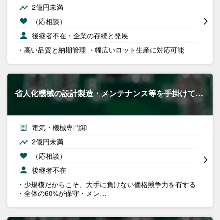
2億円未満
（応相談）
後継者不在・企業の存続と発展
・高い品質と納期管理 ・幅広いロット生産に対応可能
省人化機械の設計製造・メンテナンス等を手掛けて…
電気・機械専門卸
2億円未満
（応相談）
後継者不在
・少規模だからこそ、大手に負けない価格競争力を有する
・全体の60%が保守・メン…