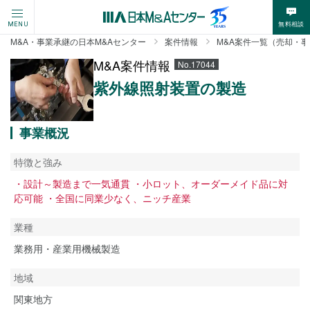
無料相談
MENU
M&A・事業承継の日本M&Aセンター
案件情報
M&A案件一覧（売却・
M&A案件情報
No.17044
紫外線照射装置の製造
事業概況
特徴と強み
・設計～製造まで一気通貫 ・小ロット、オーダーメイド品に対
応可能 ・全国に同業少なく、ニッチ産業
業種
業務用・産業用機械製造
地域
関東地方