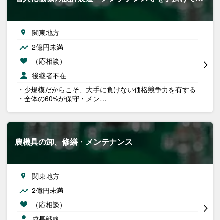
関東地方
2億円未満
（応相談）
後継者不在
・少規模だからこそ、大手に負けない価格競争力を有する
・全体の60%が保守・メン…
農機具の卸、修繕・メンテナンス
関東地方
2億円未満
（応相談）
成長戦略