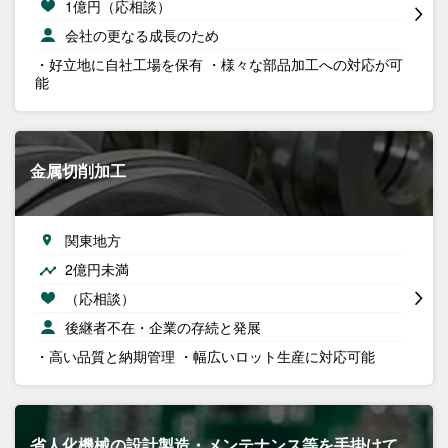
1億円（応相談）
会社の更なる成長のため
・好立地に自社工場を保有 ・様々な部品加工への対応が可
能
金属切削加工
関東地方
2億円未満
（応相談）
後継者不在・企業の存続と発展
・高い品質と納期管理 ・幅広いロット生産に対応可能
省人化機械の設計製造・メンテナンス等を手掛けて…