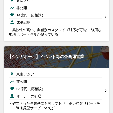
東南アジア
非公開
14億円（応相談）
成長戦略
・柔軟性の高い、業種別カスタマイズ対応が可能 ・強固な
現地サポート体制が整っている
【シンガポール】イベント等の企画運営業
東南アジア
非公開
68億円（応相談）
オーナーの引退
・確立された事業基盤を有しており、高い顧客リピート率
・一気通貫型サービス体制が…