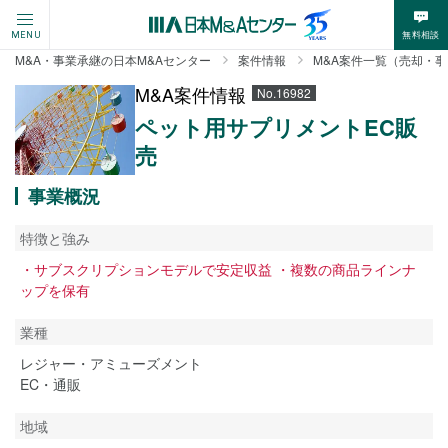
無料相談
MENU
M&A・事業承継の日本M&Aセンター
案件情報
M&A案件一覧（売却・
M&A案件情報
No.16982
ペット用サプリメントEC販
売
事業概況
特徴と強み
・サブスクリプションモデルで安定収益 ・複数の商品ラインナ
ップを保有
業種
レジャー・アミューズメント
EC・通販
地域