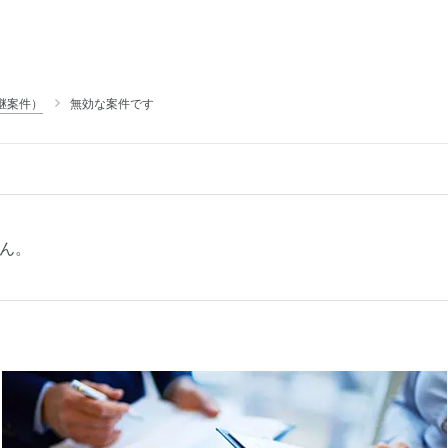
継案件）
無効な案件です
ん。