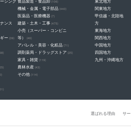
ーシング
食品製造・食品卸
東北地方
(106)
機械・金属・電子部品
関東地方
(440)
医薬品・医療機器
甲信越・北陸地
(7)
ナンス
建築・土木・工事
方
(475)
小売（スーパー・コンビニ
東海地方
ギー
等）
関西地方
(39)
(46)
アパレル・美容・化粧品
中国地方
(71)
調剤薬局・ドラッグストア
四国地方
68)
(25)
家具・雑貨
九州・沖縄地方
(119)
農林水産
25)
(43)
その他
0)
(114)
01)
選ばれる理由
サー