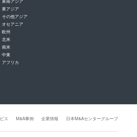
東南アジア
東アジア
その他アジア
オセアニア
欧州
北米
南米
中東
アフリカ
ビス
M&A事例
企業情報
日本M&Aセンターグループ