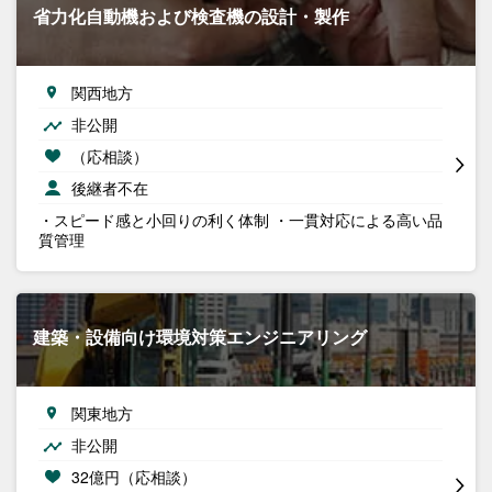
省力化自動機および検査機の設計・製作
関西地方
非公開
（応相談）
後継者不在
・スピード感と小回りの利く体制 ・一貫対応による高い品
質管理
建築・設備向け環境対策エンジニアリング
関東地方
非公開
32億円（応相談）