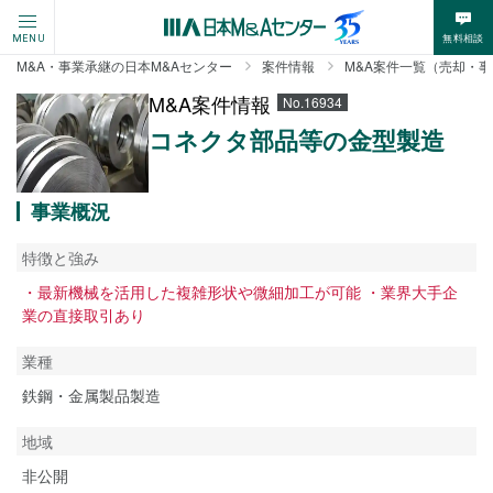
無料相談
MENU
M&A・事業承継の日本M&Aセンター
案件情報
M&A案件一覧（売却・
M&A案件情報
No.16934
コネクタ部品等の金型製造
事業概況
特徴と強み
・最新機械を活用した複雑形状や微細加工が可能 ・業界大手企
業の直接取引あり
業種
鉄鋼・金属製品製造
地域
非公開