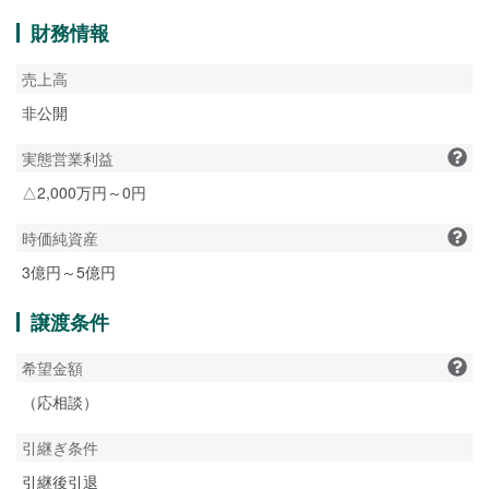
財務情報
売上高
非公開
実態営業利益
△2,000万円～0円
時価純資産
3億円～5億円
譲渡条件
希望金額
（応相談）
引継ぎ条件
引継後引退