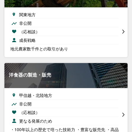
関東地方
非公開
（応相談）
成長戦略
地元農家数千件との取引があり
洋食器の製造・販売
甲信越・北陸地方
非公開
（応相談）
更なる発展のため
・100年以上の歴史で培った技術力 ・豊富な販売先 ・高品