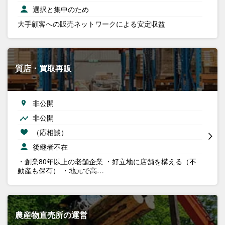
選択と集中のため
大手顧客への販売ネットワークによる安定収益
質店・買取再販
非公開
非公開
（応相談）
後継者不在
・創業80年以上の老舗企業 ・好立地に店舗を構える（不
動産も保有） ・地元で高…
農産物直売所の運営