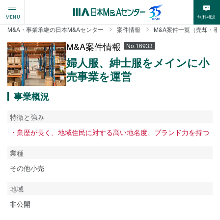
無料相談
MENU
M&A・事業承継の日本M&Aセンター
案件情報
M&A案件一覧（売却・
M&A案件情報
No.16933
婦人服、紳士服をメインに小
売事業を運営
事業概況
特徴と強み
・業歴が長く、地域住民に対する高い地名度、ブランド力を持つ
業種
その他小売
地域
非公開