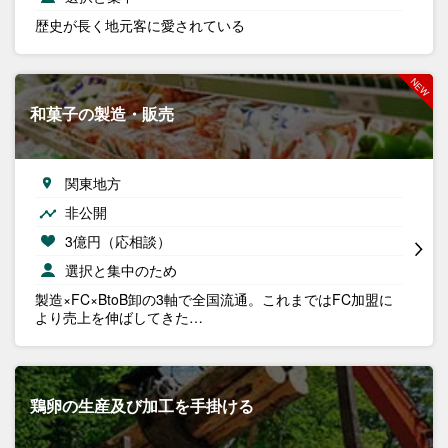
歴史が長く地元客に愛されている
和菓子の製造・販売
関東地方
非公開
3億円（応相談）
選択と集中のため
製造×FC×BtoB卸の3軸で全国流通。これまではFC加盟に
より売上を伸ばしてきた…
鶏卵の生産及び加工を手掛ける