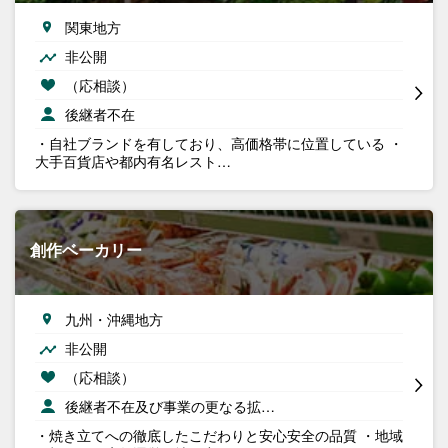
関東地方
非公開
（応相談）
後継者不在
・自社ブランドを有しており、高価格帯に位置している ・
大手百貨店や都内有名レスト…
創作ベーカリー
九州・沖縄地方
非公開
（応相談）
後継者不在及び事業の更なる拡…
・焼き立てへの徹底したこだわりと安心安全の品質 ・地域