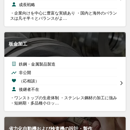
成長戦略
・企業向けを中心に豊富な実績あり ・国内と海外のバラン
スは凡そ半々とバランスがよ…
板金加工
鉄鋼・金属製品製造
非公開
（応相談）
後継者不在
・ワンストップの生産体制 ・ステンレス鋼材の加工に強み
・短納期・多品種小ロッ…
省力化自動機および検査機の設計・製作