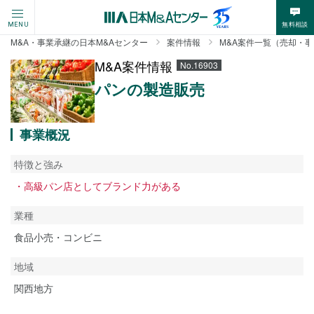
無料相談
MENU
M&A・事業承継の日本M&Aセンター
案件情報
M&A案件一覧（売却・
M&A案件情報
No.16903
パンの製造販売
事業概況
特徴と強み
・高級パン店としてブランド力がある
業種
食品小売・コンビニ
地域
関西地方