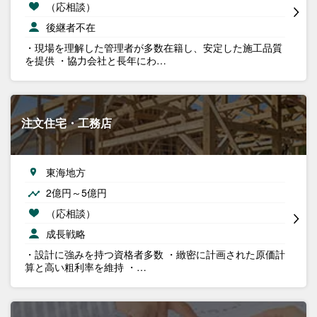
（応相談）
後継者不在
・現場を理解した管理者が多数在籍し、安定した施工品質
を提供 ・協力会社と長年にわ…
注文住宅・工務店
東海地方
2億円～5億円
（応相談）
成長戦略
・設計に強みを持つ資格者多数 ・緻密に計画された原価計
算と高い粗利率を維持 ・…