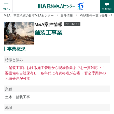
無料相談
MENU
M&A・事業承継の日本M&Aセンター
案件情報
M&A案件一覧（売却・
M&A案件情報
No.16871
舗装工事業
事業概況
特徴と強み
・舗装工事における施工管理から現場作業までを一貫対応 ・主
要設備を自社保有し、各年代に有資格者が在籍 ・官公庁案件の
元請受注が可能
業種
土木・舗装工事
地域