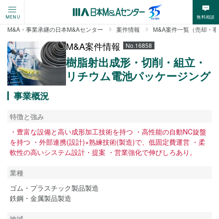
無料相談
MENU
M&A・事業承継の日本M&Aセンター
案件情報
M&A案件一覧（売却・
M&A案件情報
No.16858
樹脂射出成形・切削・組立・
リチウム電池パッケージング
事業概況
特徴と強み
・豊富な設備と高い成形加工技術を持つ ・高性能の自動NC旋盤
を持つ ・外部連携(設計)×熟練技術(製造)で、低固定費運営 ・柔
軟性の高いシステム設計・提案 ・営業強化で伸びしろあり。
業種
ゴム・プラスチック製品製造
鉄鋼・金属製品製造
地域