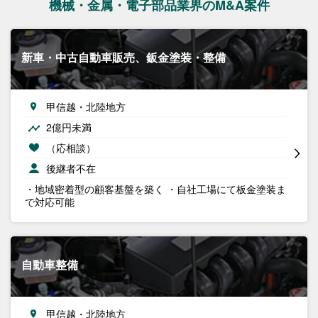
機械・金属・電子部品業界のM&A案件
新車・中古自動車販売、鈑金塗装・整備
甲信越・北陸地方
2億円未満
（応相談）
後継者不在
・地域密着型の顧客基盤を築く ・自社工場にて板金塗装ま
で対応可能
自動車整備
甲信越・北陸地方