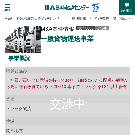
無料相談
MENU
M&A・事業承継の日本M&Aセンター
案件情報
M&A案件一覧（売却・
M&A案件情報
No.16687
交渉中
一般貨物運送事業
事業概況
特徴と強み
・社員が高いプロ意識を持っており、細部にわたる配慮が顧客か
ら高い評価を得ている ・2t～10t車までトラックを10台以上保有
業種
トラック物流
地域
関西地方