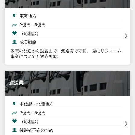
東海地方
2億円～5億円
（応相談）
成長戦略
家電の配送から設置まで一気通貫で可能。 更にリフォーム
事業についても対応可能。
運送業
甲信越・北陸地方
2億円～5億円
（応相談）
後継者不在のため