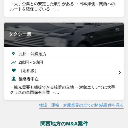
・大手企業との安定した取引がある ・日本海側～関西への
ルートを確保している ・…
タクシー業
九州・沖縄地方
2億円～5億円
（応相談）
後継者不在
・観光需要も捕捉できる抜群の立地 ・対象エリアでは大手
クラスの車両保有台数 ・…
物流・運輸・倉庫業界の全てのM&A案件を見る
関西地方のM&A案件