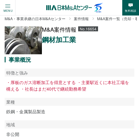
無料相談
MENU
M&A・事業承継の日本M&Aセンター
案件情報
M&A案件一覧（売却・
M&A案件情報
No.16654
鋼材加工業
事業概況
特徴と強み
・厚板のガス溶断加工を得意とする ・主要駅近くに本社工場を
構える ・社長はまだ40代で継続勤務希望
業種
鉄鋼・金属製品製造
地域
非公開