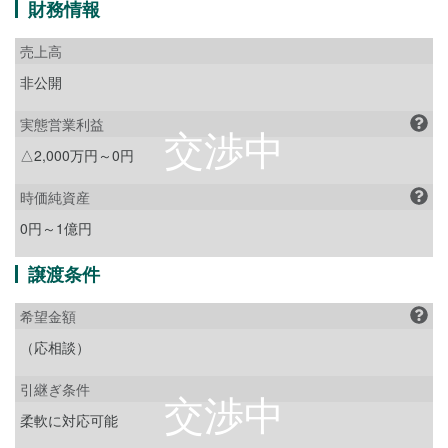
財務情報
売上高
非公開
実態営業利益
△2,000万円～0円
時価純資産
0円～1億円
譲渡条件
希望金額
（応相談）
引継ぎ条件
柔軟に対応可能