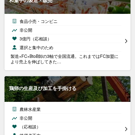
和菓子の製造・販売
食品小売・コンビニ
非公開
3億円（応相談）
選択と集中のため
製造×FC×BtoB卸の3軸で全国流通。これまではFC加盟に
より売上を伸ばしてきた…
鶏卵の生産及び加工を手掛ける
農林水産業
非公開
（応相談）