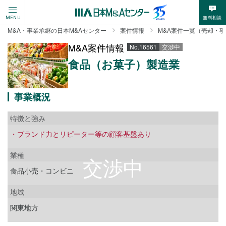
無料相談
MENU
M&A・事業承継の日本M&Aセンター
案件情報
M&A案件一覧（売却・
M&A案件情報
No.16561
交渉中
食品（お菓子）製造業
事業概況
特徴と強み
・ブランド力とリピーター等の顧客基盤あり
業種
食品小売・コンビニ
地域
関東地方