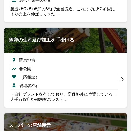
選択と集中のため
製造×FC×BtoB卸の3軸で全国流通。これまではFC加盟に
より売上を伸ばしてきた…
鶏卵の生産及び加工を手掛ける
関東地方
非公開
（応相談）
後継者不在
・自社ブランドを有しており、高価格帯に位置している ・
大手百貨店や都内有名レスト…
スーパーの店舗運営