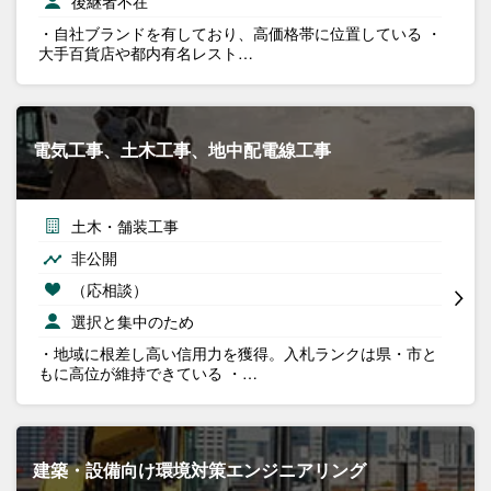
後継者不在
・自社ブランドを有しており、高価格帯に位置している ・
大手百貨店や都内有名レスト…
電気工事、土木工事、地中配電線工事
土木・舗装工事
非公開
（応相談）
選択と集中のため
・地域に根差し高い信用力を獲得。入札ランクは県・市と
もに高位が維持できている ・…
建築・設備向け環境対策エンジニアリング