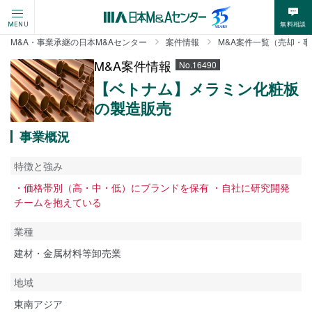
無料相談
MENU
M&A・事業承継の日本M&Aセンター
案件情報
M&A案件一覧（売却・
M&A案件情報
No.16490
【ベトナム】メラミン化粧板
の製造販売
事業概況
特徴と強み
・価格帯別（高・中・低）にブランドを保有 ・自社に研究開発
チームを抱えている
業種
建材・金属材料等卸売業
地域
東南アジア