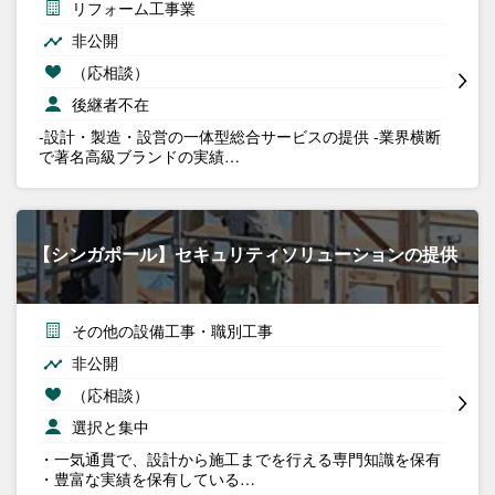
リフォーム工事業
非公開
（応相談）
後継者不在
-設計・製造・設営の一体型総合サービスの提供 -業界横断
で著名高級ブランドの実績…
【シンガポール】セキュリティソリューションの提供
その他の設備工事・職別工事
非公開
（応相談）
選択と集中
・一気通貫で、設計から施工までを行える専門知識を保有
・豊富な実績を保有している…