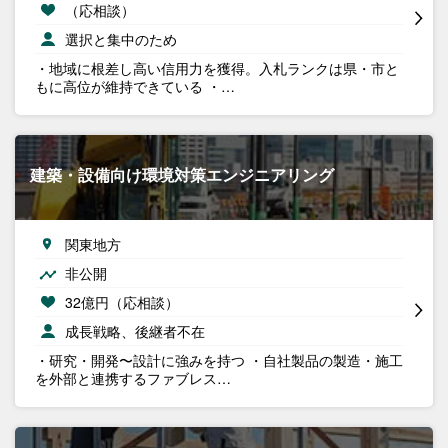
（応相談）
選択と集中のため
・地域に根差し高い信用力を獲得。入札ランクは県・市と
もに高位が維持できている ・…
建築・設備向け環境対策エンジニアリング
関東地方
非公開
32億円（応相談）
成長戦略、後継者不在
・研究・開発〜設計に強みを持つ ・自社製品の製造・施工
を外部と連携するファブレス…