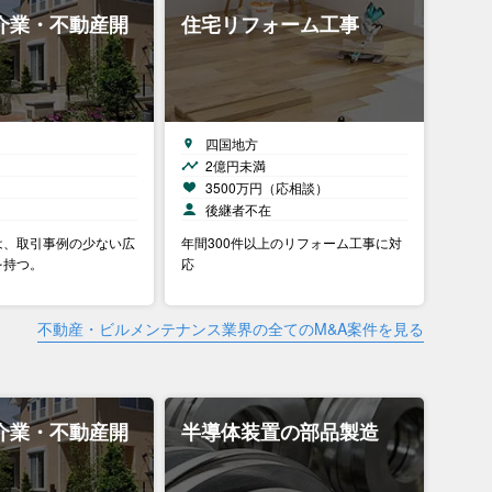
介業・不動産開
住宅リフォーム工事
四国地方
2億円未満
）
3500万円（応相談）
後継者不在
は、取引事例の少ない広
年間300件以上のリフォーム工事に対
を持つ。
応
不動産・ビルメンテナンス業界の全てのM&A案件を見る
介業・不動産開
半導体装置の部品製造