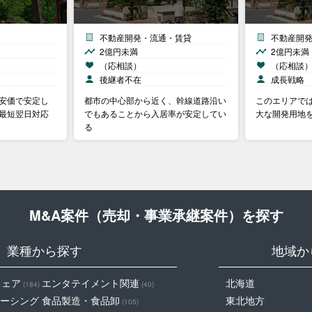
不動産開発・流通・賃貸
不動産開
2億円未満
2億円未満
（応相談）
（応相談
後継者不在
成長戦略
②安価で安定し
都市の中心部から近く、幹線道路沿い
このエリアで
、最短翌日対応
でもあることから入居率が安定してい
大な開発用地
る
M&A案件（売却・事業承継案件）を探す
業種から探す
地域か
ウェア
エンタテイメント関連
北海道
(184)
(40)
ーシング
食品製造・食品卸
東北地方
(105)