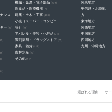
機械・金属・電子部品
関東地方
(438)
医薬品・医療機器
甲信越・北陸地
(7)
ナンス
建築・土木・工事
方
(475)
小売（スーパー・コンビニ
東海地方
ギー
等）
関西地方
(39)
(46)
アパレル・美容・化粧品
中国地方
(71)
調剤薬局・ドラッグストア
四国地方
68)
(25)
家具・雑貨
九州・沖縄地方
(119)
農林水産
26)
(43)
その他
0)
(114)
01)
選ばれる理由
サー