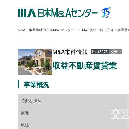
M&A・事業承継の日本M&Aセンター
M&A案件一覧（売却・事業承
M&A案件情報
No.16375
交渉中
収益不動産賃貸業
事業概況
特徴と強み
業種
地域