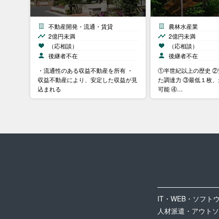
不動産開発・流通・賃貸
農林水産業
2億円未満
2億円未満
（応相談）
（応相談）
後継者不在
後継者不在
・流通性のある収益不動産を所有 ・
①半世紀以上の歴史 
収益不動産により、安定した収益が見
た調達力 ③最低１枚
込まれる
可能 ④…
IT・WEB・ソフト
人材派遣・アウトソ