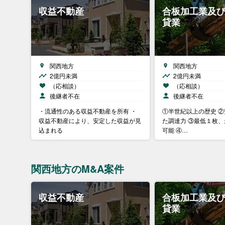
収益不動産
合板加工業及
貸業
関西地方
関西地方
2億円未満
2億円未満
（応相談）
（応相談）
後継者不在
後継者不在
・流通性のある収益不動産を所有 ・
①半世紀以上の歴史 
収益不動産により、安定した収益が見
た調達力 ③最低１枚
込まれる
可能 ④…
関西地方のM&A案件
収益不動産
合板加工業及
貸業