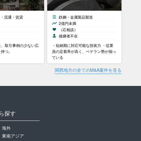
発・流通・賃貸
鉄鋼・金属製品製造
2億円未満
）
（応相談）
後継者不在
は、取引事例の少ない広
・短納期に対応可能な技術力 ・従業
を持つ。
員の定着率が高く、ベテラン勢が揃っ
ている
関西地方の全てのM&A案件を見る
ら探す
海外
東南アジア