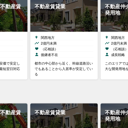
び不動産賃
不動産賃貸業
不動産仲
発用地
関西地方
関西地方
2億円未満
2億円未満
（応相談）
（応相談
後継者不在
成長戦略
②安価で安定し
都市の中心部から近く、幹線道路沿い
このエリアで
、最短翌日対応
でもあることから入居率が安定してい
大な開発用地
る
び不動産賃
不動産賃貸業
不動産仲
発用地