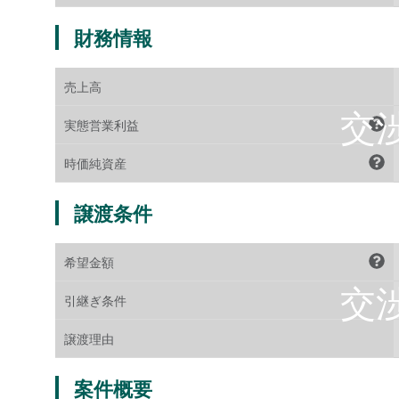
財務情報
売上高
実態営業利益
時価純資産
譲渡条件
希望金額
引継ぎ条件
譲渡理由
案件概要