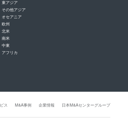
東アジア
その他アジア
オセアニア
欧州
北米
南米
中東
アフリカ
ビス
M&A事例
企業情報
日本M&Aセンターグループ